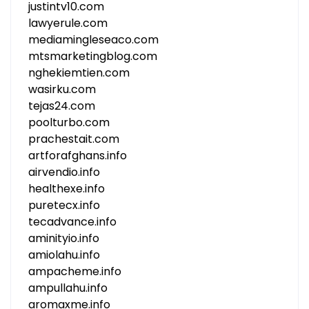
justintv10.com
lawyerule.com
mediamingleseaco.com
mtsmarketingblog.com
nghekiemtien.com
wasirku.com
tejas24.com
poolturbo.com
prachestait.com
artforafghans.info
airvendio.info
healthexe.info
puretecx.info
tecadvance.info
aminityio.info
amiolahu.info
ampacheme.info
ampullahu.info
aromaxme.info