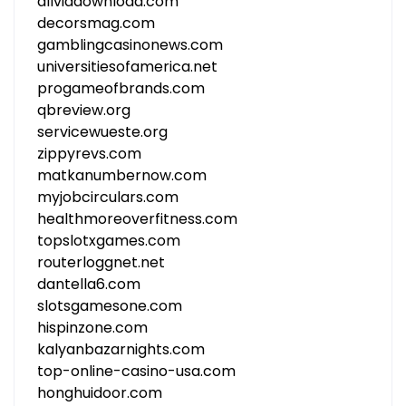
allviddownload.com
decorsmag.com
gamblingcasinonews.com
universitiesofamerica.net
progameofbrands.com
qbreview.org
servicewueste.org
zippyrevs.com
matkanumbernow.com
myjobcirculars.com
healthmoreoverfitness.com
topslotxgames.com
routerloggnet.net
dantella6.com
slotsgamesone.com
hispinzone.com
kalyanbazarnights.com
top-online-casino-usa.com
honghuidoor.com