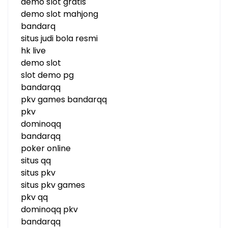
demo slot gratis
demo slot mahjong
bandarq
situs judi bola resmi
hk live
demo slot
slot demo pg
bandarqq
pkv games bandarqq
pkv
dominoqq
bandarqq
poker online
situs qq
situs pkv
situs pkv games
pkv qq
dominoqq pkv
bandarqq