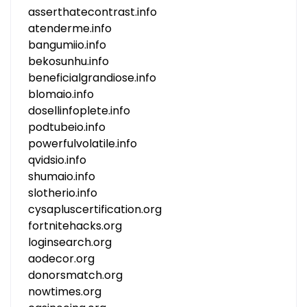
asserthatecontrast.info
atenderme.info
bangumiio.info
bekosunhu.info
beneficialgrandiose.info
blomaio.info
dosellinfoplete.info
podtubeio.info
powerfulvolatile.info
qvidsio.info
shumaio.info
slotherio.info
cysapluscertification.org
fortnitehacks.org
loginsearch.org
aodecor.org
donorsmatch.org
nowtimes.org