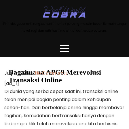
Skip
to
content
Pilih slot gacor anti rungkat hari ini untuk peluang maxwin besar. Bermain tanpa
takut rugi dan raih hasil maksimal dari setiap putaran.
Bagaimana APG9 Merevolusi
July 1, 2026
|
No Comments
Transaksi Online
[ad_1]
Di dunia yang serba cepat saat ini, transaksi online
telah menjadi bagian penting dalam kehidupan
sehari-hari. Dari berbelanja online hingga membayar
tagihan, kemudahan bertransaksi hanya dengan
beberapa klik telah merevolusi cara kita berbisnis.