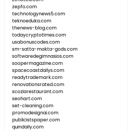
zepfo.com
technologynews5.com
teknoeduka.com
thenews-blog.com
todaycryptotimes.com
usabonuscodes.com
sm-satta-makta-gods.com
softwaredegimnasios.com
soopermagazine.com
spacecoastdailys.com
readytrademark.com
renovationsrated.com
scoziarestaurant.com
seohart.com
set-cleaning.com
promodesignai.com
publicistspaper.com
quindaily.com