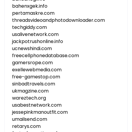
bahenxgek.info
pertamaskre.com
threadsvideoandphotodownloader.com
techgiddy.com
usalivenetwork.com
jackpotrushonline.info
ucnewshindi.com
freecellphonedatabase.com
gamersrope.com
exellewebmedia.com
free-gamestop.com
sinbadtravels.com
ukmagzine.com
wareztech.org
usabestnetwork.com
jessepinkmanoutfit.com
umailsend.com
retarys.com