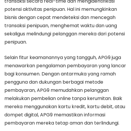
transaksi secara real-time dan mengidentifikasi
potensi aktivitas penipuan. Hal ini memungkinkan
bisnis dengan cepat mendeteksi dan mencegah
transaksi penipuan, menghemat waktu dan uang
sekaligus melindungi pelanggan mereka dari potensi
penipuan.
Selain fitur keamanannya yang tangguh, APG9 juga
menawarkan pengalaman pembayaran yang lancar
bagi konsumen. Dengan antarmuka yang ramah
pengguna dan dukungan berbagai metode
pembayaran, APG9 memudahkan pelanggan
melakukan pembelian online tanpa kerumitan. Baik
mereka menggunakan kartu kredit, kartu debit, atau
dompet digital, APG9 memastikan informasi
pembayaran mereka tetap aman dan terlindungi.