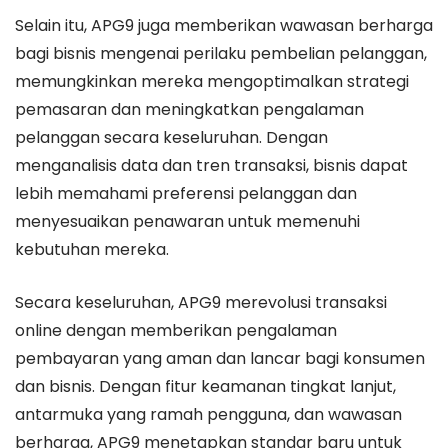
Selain itu, APG9 juga memberikan wawasan berharga
bagi bisnis mengenai perilaku pembelian pelanggan,
memungkinkan mereka mengoptimalkan strategi
pemasaran dan meningkatkan pengalaman
pelanggan secara keseluruhan. Dengan
menganalisis data dan tren transaksi, bisnis dapat
lebih memahami preferensi pelanggan dan
menyesuaikan penawaran untuk memenuhi
kebutuhan mereka.
Secara keseluruhan, APG9 merevolusi transaksi
online dengan memberikan pengalaman
pembayaran yang aman dan lancar bagi konsumen
dan bisnis. Dengan fitur keamanan tingkat lanjut,
antarmuka yang ramah pengguna, dan wawasan
berharga, APG9 menetapkan standar baru untuk