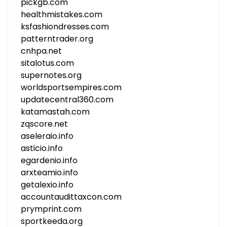
pickgb.com
healthmistakes.com
ksfashiondresses.com
patterntrader.org
cnhpa.net
sitalotus.com
supernotes.org
worldsportsempires.com
updatecentral360.com
katamastah.com
zqscore.net
aseleraio.info
asticio.info
egardenio.info
arxteamio.info
getalexio.info
accountaudittaxcon.com
prymprint.com
sportkeeda.org