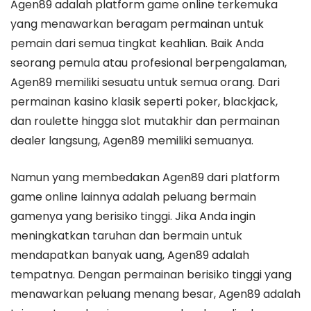
Agen89 adalah platform game online terkemuka
yang menawarkan beragam permainan untuk
pemain dari semua tingkat keahlian. Baik Anda
seorang pemula atau profesional berpengalaman,
Agen89 memiliki sesuatu untuk semua orang. Dari
permainan kasino klasik seperti poker, blackjack,
dan roulette hingga slot mutakhir dan permainan
dealer langsung, Agen89 memiliki semuanya.
Namun yang membedakan Agen89 dari platform
game online lainnya adalah peluang bermain
gamenya yang berisiko tinggi. Jika Anda ingin
meningkatkan taruhan dan bermain untuk
mendapatkan banyak uang, Agen89 adalah
tempatnya. Dengan permainan berisiko tinggi yang
menawarkan peluang menang besar, Agen89 adalah