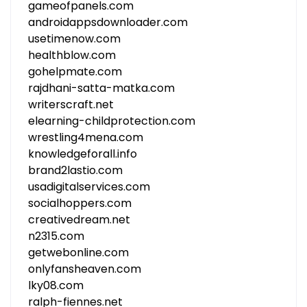
gameofpanels.com
androidappsdownloader.com
usetimenow.com
healthblow.com
gohelpmate.com
rajdhani-satta-matka.com
writerscraft.net
elearning-childprotection.com
wrestling4mena.com
knowledgeforall.info
brand2lastio.com
usadigitalservices.com
socialhoppers.com
creativedream.net
n2315.com
getwebonline.com
onlyfansheaven.com
lky08.com
ralph-fiennes.net