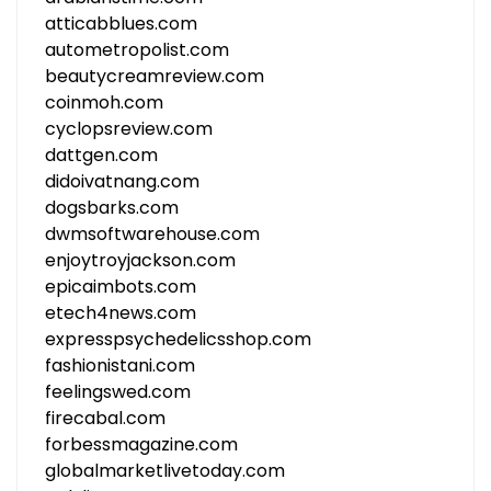
atticabblues.com
autometropolist.com
beautycreamreview.com
coinmoh.com
cyclopsreview.com
dattgen.com
didoivatnang.com
dogsbarks.com
dwmsoftwarehouse.com
enjoytroyjackson.com
epicaimbots.com
etech4news.com
expresspsychedelicsshop.com
fashionistani.com
feelingswed.com
firecabal.com
forbessmagazine.com
globalmarketlivetoday.com