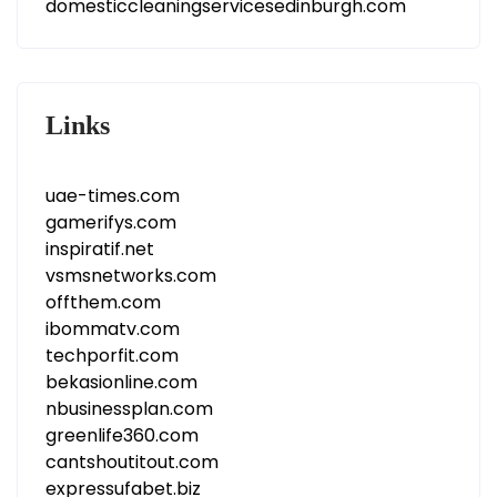
domesticcleaningservicesedinburgh.com
Links
uae-times.com
gamerifys.com
inspiratif.net
vsmsnetworks.com
offthem.com
ibommatv.com
techporfit.com
bekasionline.com
nbusinessplan.com
greenlife360.com
cantshoutitout.com
expressufabet.biz