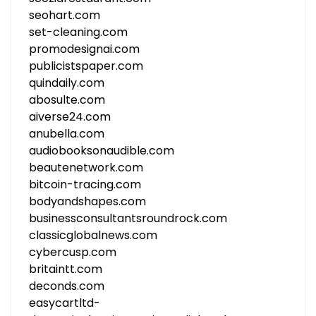
seohart.com
set-cleaning.com
promodesignai.com
publicistspaper.com
quindaily.com
abosulte.com
aiverse24.com
anubella.com
audiobooksonaudible.com
beautenetwork.com
bitcoin-tracing.com
bodyandshapes.com
businessconsultantsroundrock.com
classicglobalnews.com
cybercusp.com
britaintt.com
deconds.com
easycartltd-