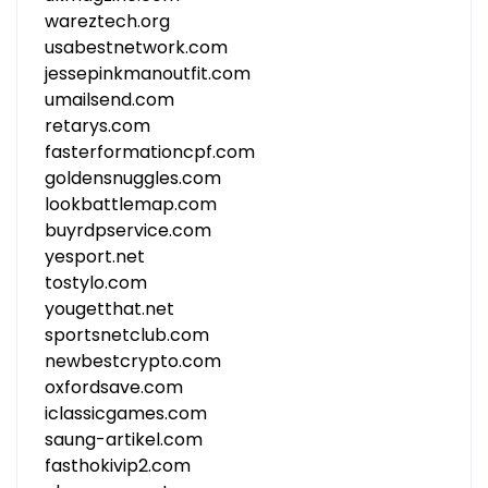
wareztech.org
usabestnetwork.com
jessepinkmanoutfit.com
umailsend.com
retarys.com
fasterformationcpf.com
goldensnuggles.com
lookbattlemap.com
buyrdpservice.com
yesport.net
tostylo.com
yougetthat.net
sportsnetclub.com
newbestcrypto.com
oxfordsave.com
iclassicgames.com
saung-artikel.com
fasthokivip2.com