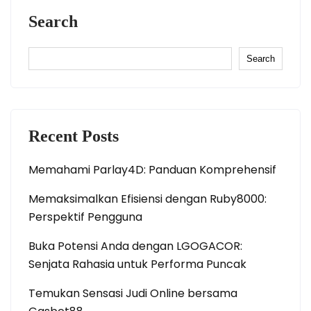
Search
Search
Recent Posts
Memahami Parlay4D: Panduan Komprehensif
Memaksimalkan Efisiensi dengan Ruby8000:
Perspektif Pengguna
Buka Potensi Anda dengan LGOGACOR:
Senjata Rahasia untuk Performa Puncak
Temukan Sensasi Judi Online bersama