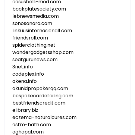
casusbelli-mod.com
bookplatesociety.com
lebnewsmedia.com
sonosonora.com
linkuusinternasional1.com
friendsroll.com
spiderclothing.net
wondergadgetsshop.com
seatgurunews.com
3net.info
codeplex.info
okena.info
akunidpropokerqq.com
bespokecardetailing.com
bestfriendscredit.com
elibrary.biz
eczema-naturalcures.com
astro-bath.com
aghapal.com