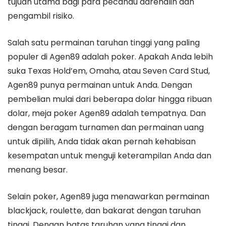
tujuan utama bagi para pecandu adrenalin dan
pengambil risiko.
Salah satu permainan taruhan tinggi yang paling
populer di Agen89 adalah poker. Apakah Anda lebih
suka Texas Hold’em, Omaha, atau Seven Card Stud,
Agen89 punya permainan untuk Anda. Dengan
pembelian mulai dari beberapa dolar hingga ribuan
dolar, meja poker Agen89 adalah tempatnya. Dan
dengan beragam turnamen dan permainan uang
untuk dipilih, Anda tidak akan pernah kehabisan
kesempatan untuk menguji keterampilan Anda dan
menang besar.
Selain poker, Agen89 juga menawarkan permainan
blackjack, roulette, dan bakarat dengan taruhan
tinggi. Dengan batas taruhan yang tinggi dan