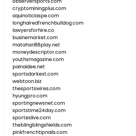
observersports.com
cryptominingplus.com
aquinoticiaspe.com
longhairedfrenchbulldog.com
lawyersforhire.co
businemarket.com
matahari88play.net
moneydescriptor.com
youthsmagazine.com
painaidee.net
sportsdarkest.com
webtoon.biz
thesportswires.com
hyungpro.com
sportingnewsnet.com
sportstime24day.com
sporteslive.com
theblingblingshields.com
pinkfrenchtipnails.com