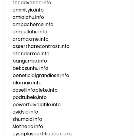
tecadvance.info
aminityio.info
amiolahu.info
ampacheme.info
ampullahu.info
aromaxme.info
asserthatecontrast.info
atenderme.info
bangumiio.info
bekosunhu.info
beneficialgrandiose.info
blomaio.info
dosellinfoplete.info
podtubeio.info
powerfulvolatile.info
qvidsio.info
shumaio.info
slotherio.info
cysapluscertification.org