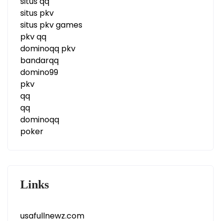
situs qq
situs pkv
situs pkv games
pkv qq
dominoqq pkv
bandarqq
domino99
pkv
qq
qq
dominoqq
poker
Links
usafullnewz.com