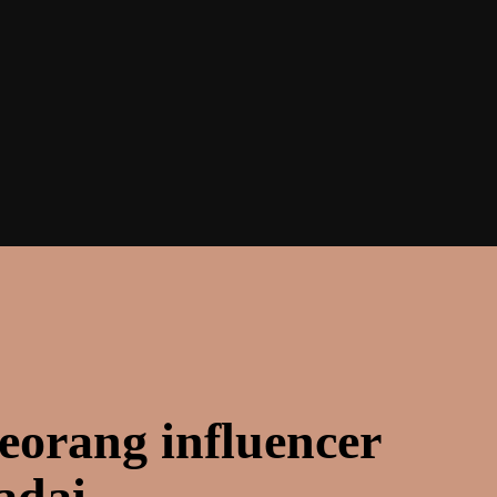
eorang influencer
adai