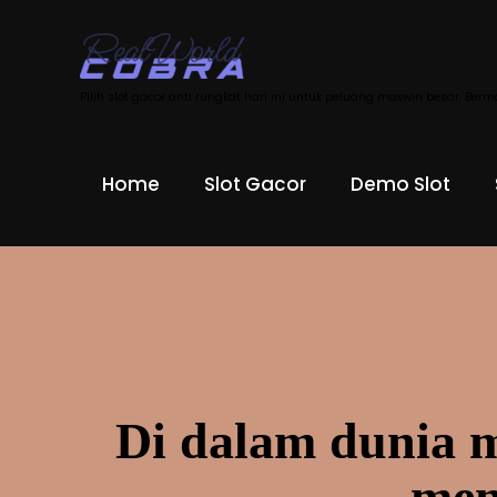
Skip
to
content
Pilih slot gacor anti rungkat hari ini untuk peluang maxwin besar. Ber
Home
Slot Gacor
Demo Slot
Di dalam dunia m
men