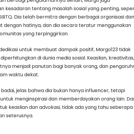
in berbagi pengalamannya sendiri, Margo juga
kesadaran tentang masalah sosial yang penting, seper
GBTQ. Dia telah bermitra dengan berbagai organisasi da
t dengan hatinya, dan dia secara teratur menggunakan
munitas yang terpinggirkan.
edikasi untuk membuat dampak positif, Margo123 tidak
perhitungkan di dunia media sosial. Keaslian, kreativitas
nya menjadi panutan bagi banyak orang, dan pengaruh
am waktu dekat.
adai, jelas bahwa dia bukan hanya influencer, tetapi
 untuk menginspirasi dan memberdayakan orang lain. Da
k keaslian dan advokasi, tidak ada yang tahu seberapa
an seterusnya.