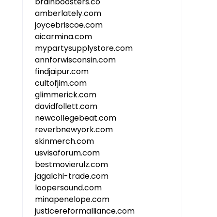
brainboosters.co
amberlately.com
joycebriscoe.com
aicarmina.com
mypartysupplystore.com
annforwisconsin.com
findjaipur.com
cultofjim.com
glimmerick.com
davidfollett.com
newcollegebeat.com
reverbnewyork.com
skinmerch.com
usvisaforum.com
bestmovierulz.com
jagalchi-trade.com
loopersound.com
minapenelope.com
justicereformalliance.com