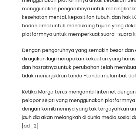
menggunakan platformnya untuk kebaikan. Sela
menggunakan pengaruhnya untuk meningkatkan 
kesehatan mental, kepositifan tubuh, dan hak L
badan amal untuk mendukung tujuan yang deka
platformnya untuk memperkuat suara -suara ko
Dengan pengaruhnya yang semakin besar dan d
diragukan lagi merupakan kekuatan yang harus di
dan hasratnya untuk perubahan telah membuat
tidak menunjukkan tanda -tanda melambat dal
Ketika Margo terus mengambil internet dengan b
pelopor sejati yang menggunakan platformnya
dengan komitmennya yang tak tergoyahkan untu
jauh dia akan melangkah di dunia media sosial d
[ad_2]