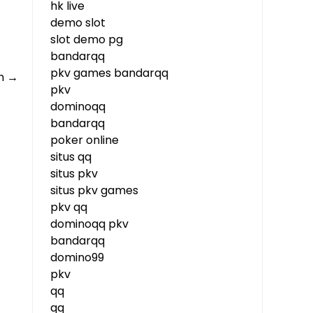
hk live
demo slot
slot demo pg
bandarqq
pkv games bandarqq
in
→
pkv
dominoqq
bandarqq
poker online
situs qq
situs pkv
situs pkv games
pkv qq
dominoqq pkv
bandarqq
domino99
pkv
qq
qq