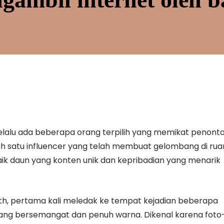
, selalu ada beberapa orang terpilih yang memikat penont
h satu influencer yang telah membuat gelombang di rua
aik daun yang konten unik dan kepribadian yang menarik
th, pertama kali meledak ke tempat kejadian beberapa
ang bersemangat dan penuh warna. Dikenal karena foto