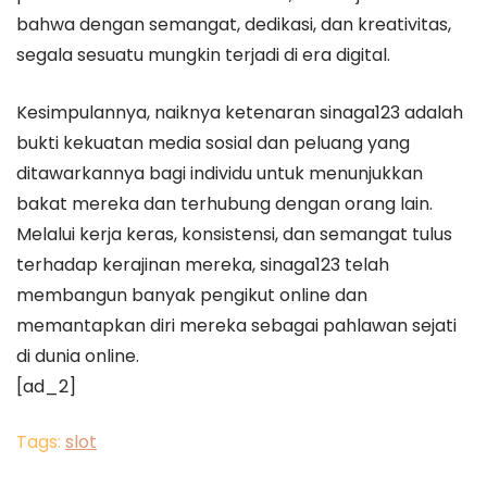
bahwa dengan semangat, dedikasi, dan kreativitas,
segala sesuatu mungkin terjadi di era digital.
Kesimpulannya, naiknya ketenaran sinaga123 adalah
bukti kekuatan media sosial dan peluang yang
ditawarkannya bagi individu untuk menunjukkan
bakat mereka dan terhubung dengan orang lain.
Melalui kerja keras, konsistensi, dan semangat tulus
terhadap kerajinan mereka, sinaga123 telah
membangun banyak pengikut online dan
memantapkan diri mereka sebagai pahlawan sejati
di dunia online.
[ad_2]
Tags:
slot