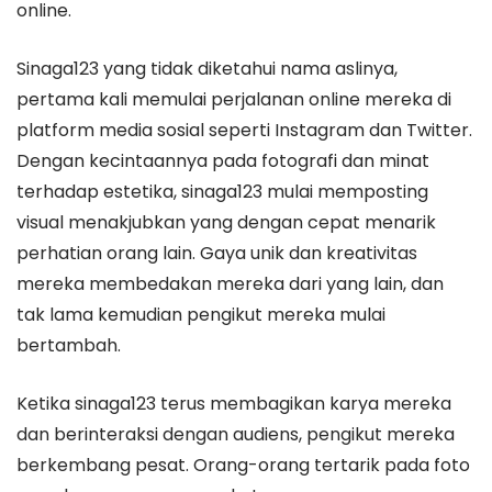
online.
Sinaga123 yang tidak diketahui nama aslinya,
pertama kali memulai perjalanan online mereka di
platform media sosial seperti Instagram dan Twitter.
Dengan kecintaannya pada fotografi dan minat
terhadap estetika, sinaga123 mulai memposting
visual menakjubkan yang dengan cepat menarik
perhatian orang lain. Gaya unik dan kreativitas
mereka membedakan mereka dari yang lain, dan
tak lama kemudian pengikut mereka mulai
bertambah.
Ketika sinaga123 terus membagikan karya mereka
dan berinteraksi dengan audiens, pengikut mereka
berkembang pesat. Orang-orang tertarik pada foto