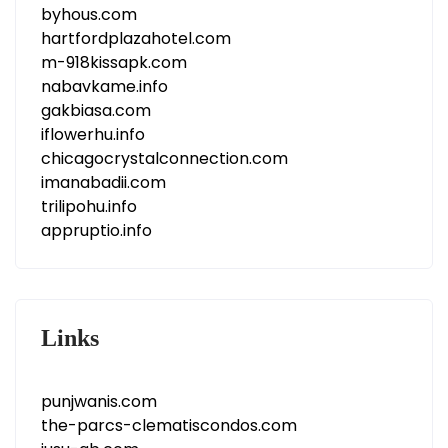
byhous.com
hartfordplazahotel.com
m-918kissapk.com
nabavkame.info
gakbiasa.com
iflowerhu.info
chicagocrystalconnection.com
imanabadii.com
trilipohu.info
appruptio.info
Links
punjwanis.com
the-parcs-clematiscondos.com