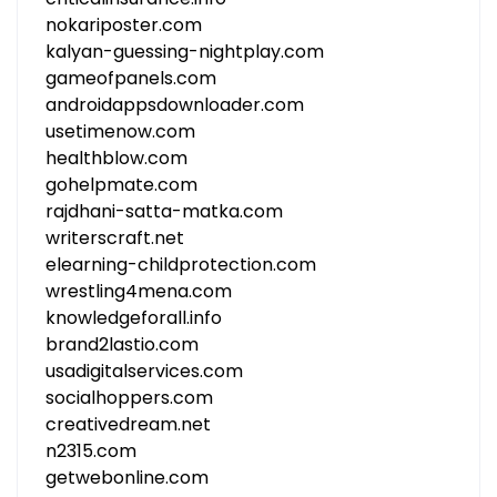
nokariposter.com
kalyan-guessing-nightplay.com
gameofpanels.com
androidappsdownloader.com
usetimenow.com
healthblow.com
gohelpmate.com
rajdhani-satta-matka.com
writerscraft.net
elearning-childprotection.com
wrestling4mena.com
knowledgeforall.info
brand2lastio.com
usadigitalservices.com
socialhoppers.com
creativedream.net
n2315.com
getwebonline.com