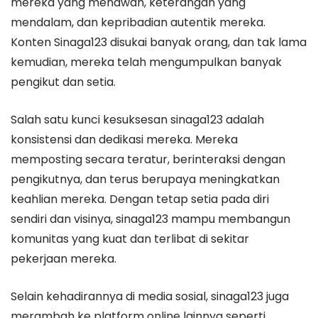
mereka yang menawan, keterangan yang
mendalam, dan kepribadian autentik mereka.
Konten Sinaga123 disukai banyak orang, dan tak lama
kemudian, mereka telah mengumpulkan banyak
pengikut dan setia.
Salah satu kunci kesuksesan sinaga123 adalah
konsistensi dan dedikasi mereka. Mereka
memposting secara teratur, berinteraksi dengan
pengikutnya, dan terus berupaya meningkatkan
keahlian mereka. Dengan tetap setia pada diri
sendiri dan visinya, sinaga123 mampu membangun
komunitas yang kuat dan terlibat di sekitar
pekerjaan mereka.
Selain kehadirannya di media sosial, sinaga123 juga
merambah ke platform online lainnya seperti