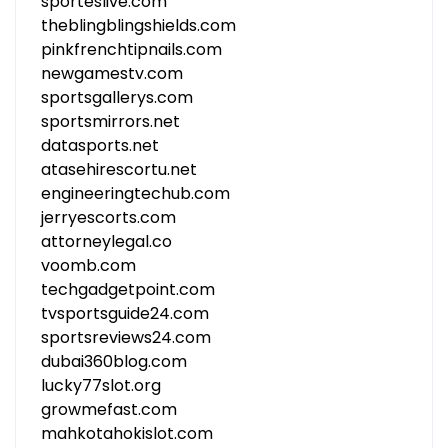
sporteslive.com
theblingblingshields.com
pinkfrenchtipnails.com
newgamestv.com
sportsgallerys.com
sportsmirrors.net
datasports.net
atasehirescortu.net
engineeringtechub.com
jerryescorts.com
attorneylegal.co
voomb.com
techgadgetpoint.com
tvsportsguide24.com
sportsreviews24.com
dubai360blog.com
lucky77slot.org
growmefast.com
mahkotahokislot.com