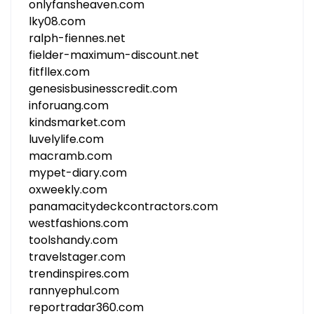
onlyfansheaven.com
lky08.com
ralph-fiennes.net
fielder-maximum-discount.net
fitfllex.com
genesisbusinesscredit.com
inforuang.com
kindsmarket.com
luvelylife.com
macramb.com
mypet-diary.com
oxweekly.com
panamacitydeckcontractors.com
westfashions.com
toolshandy.com
travelstager.com
trendinspires.com
rannyephul.com
reportradar360.com