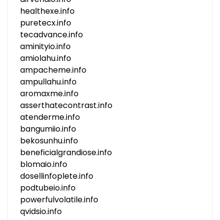
healthexe.info
puretecx.info
tecadvance.info
aminityio.info
amiolahu.info
ampacheme.info
ampullahu.info
aromaxme.info
asserthatecontrast.info
atenderme.info
bangumiio.info
bekosunhu.info
beneficialgrandiose.info
blomaio.info
dosellinfoplete.info
podtubeio.info
powerfulvolatile.info
qvidsio.info