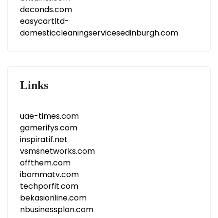
deconds.com
easycartltd-
domesticcleaningservicesedinburgh.com
Links
uae-times.com
gamerifys.com
inspiratif.net
vsmsnetworks.com
offthem.com
ibommatv.com
techporfit.com
bekasionline.com
nbusinessplan.com