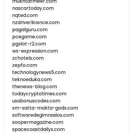
mukhtarmeer.com
nascartoday.com
nqted.com
nzdriverlicence.com
pagalguru.com
pcegame.com
pgslot-r2.com
ws-expression.com
zchotels.com
zepfo.com
technologynews5.com
teknoeduka.com
thenews-blog.com
todaycryptotimes.com
usabonuscodes.com
sm-satta-makta-gods.com
softwaredegimnasios.com
soopermagazine.com
spacecoastdailys.com