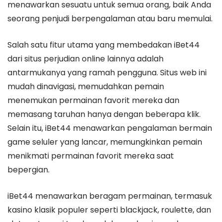
menawarkan sesuatu untuk semua orang, baik Anda
seorang penjudi berpengalaman atau baru memulai.
Salah satu fitur utama yang membedakan iBet44
dari situs perjudian online lainnya adalah
antarmukanya yang ramah pengguna. Situs web ini
mudah dinavigasi, memudahkan pemain
menemukan permainan favorit mereka dan
memasang taruhan hanya dengan beberapa klik.
Selain itu, iBet44 menawarkan pengalaman bermain
game seluler yang lancar, memungkinkan pemain
menikmati permainan favorit mereka saat
bepergian.
iBet44 menawarkan beragam permainan, termasuk
kasino klasik populer seperti blackjack, roulette, dan