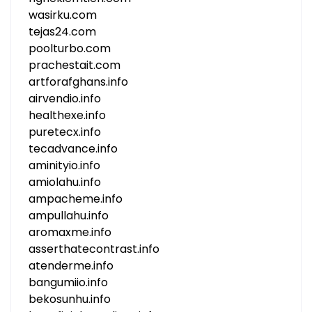
wasirku.com
tejas24.com
poolturbo.com
prachestait.com
artforafghans.info
airvendio.info
healthexe.info
puretecx.info
tecadvance.info
aminityio.info
amiolahu.info
ampacheme.info
ampullahu.info
aromaxme.info
asserthatecontrast.info
atenderme.info
bangumiio.info
bekosunhu.info