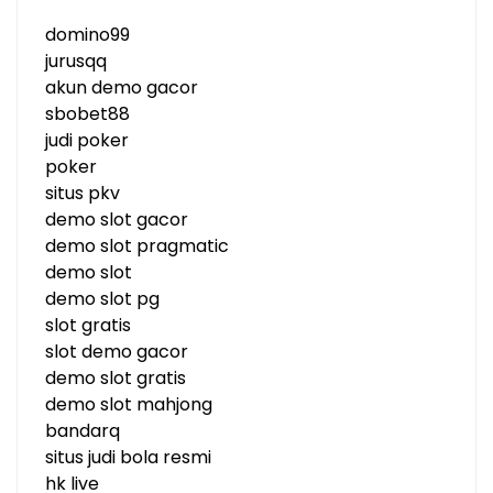
domino99
jurusqq
akun demo gacor
sbobet88
judi poker
poker
situs pkv
demo slot gacor
demo slot pragmatic
demo slot
demo slot pg
slot gratis
slot demo gacor
demo slot gratis
demo slot mahjong
bandarq
situs judi bola resmi
hk live