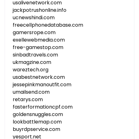
usalivenetwork.com
jackpotrushonline.info
ucnewshindi.com
freecellphonedatabase.com
gamersrope.com
exellewebmedia.com
free-gamestop.com
sinbadtravels.com
ukmagzine.com
wareztech.org
usabestnetwork.com
jessepinkmanoutfit.com
umailsend.com
retarys.com
fasterformationcpf.com
goldensnuggles.com
lookbattlemap.com
buyrdpservice.com
yesport.net