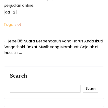
perjudian online.
[ad_2]
Tags:
slot
Post
←
jepe138: Suara Berpengaruh yang Harus Anda Ikuti
Sangathoki: Bakat Musik yang Membuat Gejolak di
navigation
Industri
→
Search
Search