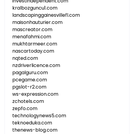
investindependent.com
kralbozguncu1.com
landscapinggainesvillefl.com
maisonhauturier.com
mascreator.com
menafahmi.com
mukhtarmeer.com
nascartoday.com
nqted.com
nzdriverlicence.com
pagalguru.com
pcegame.com
pgslot-r2.com
ws-expression.com
zchotels.com
zepfo.com
technologynews5.com
teknoeduka.com
thenews-blog.com