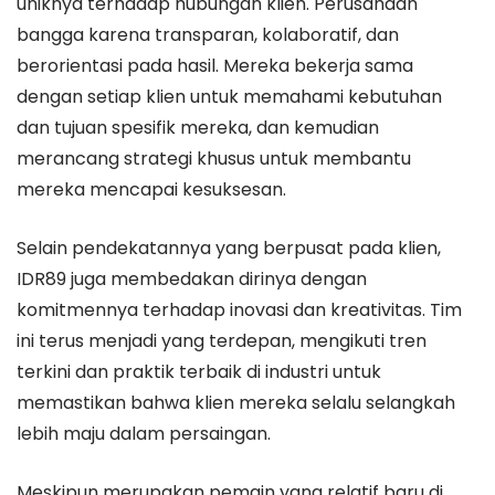
uniknya terhadap hubungan klien. Perusahaan
bangga karena transparan, kolaboratif, dan
berorientasi pada hasil. Mereka bekerja sama
dengan setiap klien untuk memahami kebutuhan
dan tujuan spesifik mereka, dan kemudian
merancang strategi khusus untuk membantu
mereka mencapai kesuksesan.
Selain pendekatannya yang berpusat pada klien,
IDR89 juga membedakan dirinya dengan
komitmennya terhadap inovasi dan kreativitas. Tim
ini terus menjadi yang terdepan, mengikuti tren
terkini dan praktik terbaik di industri untuk
memastikan bahwa klien mereka selalu selangkah
lebih maju dalam persaingan.
Meskipun merupakan pemain yang relatif baru di