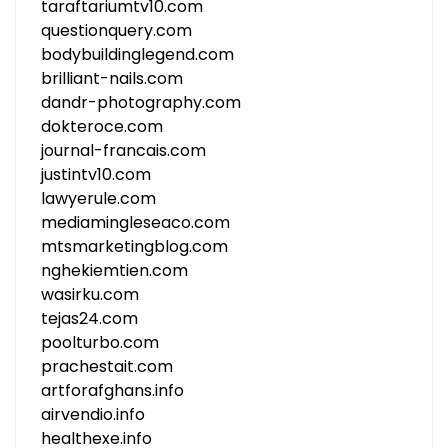
taraftariumtv10.com
questionquery.com
bodybuildinglegend.com
brilliant-nails.com
dandr-photography.com
dokteroce.com
journal-francais.com
justintv10.com
lawyerule.com
mediamingleseaco.com
mtsmarketingblog.com
nghekiemtien.com
wasirku.com
tejas24.com
poolturbo.com
prachestait.com
artforafghans.info
airvendio.info
healthexe.info