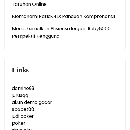
Taruhan Online
Memahami Parlay4D: Panduan Komprehensif
Memaksimalkan Efisiensi dengan Ruby8000:
Perspektif Pengguna
Links
domino99
jurusqq
akun demo gacor
sbobet88
judi poker
poker