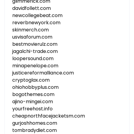
glimmerick.com
davidfollett.com
newcollegebeat.com
reverbnewyork.com
skinmerch.com
usvisaforum.com
bestmovierulz.com
jagalchi-trade.com
loopersound.com
minapenelope.com
justicereformalliance.com
cryptoglax.com
ohiohobbyplus.com
bogothemes.com
ajino-mingei.com
yourfreehost.info
cheapnorthfacejacketsm.com
gurjoshhomes.com
tombradydiet.com