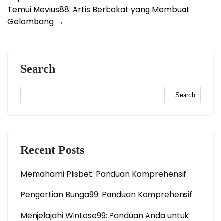
navigation
Temui Mevius88: Artis Berbakat yang Membuat
Gelombang
→
Search
Search
Recent Posts
Memahami Plisbet: Panduan Komprehensif
Pengertian Bunga99: Panduan Komprehensif
Menjelajahi WinLose99: Panduan Anda untuk