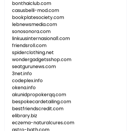
bonthaiclub.com
casusbelli-mod.com
bookplatesociety.com
lebnewsmedia.com
sonosonora.com
linkuusinternasional1.com
friendsroll.com
spiderclothing.net
wondergadgetsshop.com
seatgurunews.com
3net.info
codeplex.info
okena.info
akunidpropokerqq.com
bespokecardetailing.com
bestfriendscredit.com
elibrary.biz
eczema-naturalcures.com
astro-bath.com