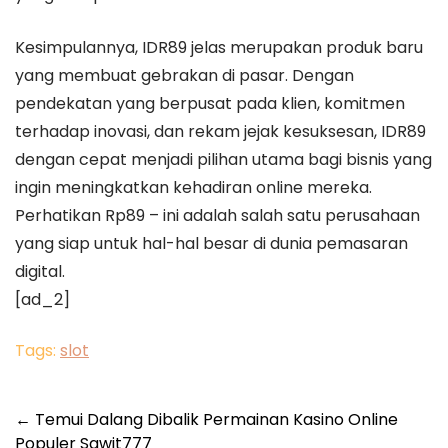
Kesimpulannya, IDR89 jelas merupakan produk baru
yang membuat gebrakan di pasar. Dengan
pendekatan yang berpusat pada klien, komitmen
terhadap inovasi, dan rekam jejak kesuksesan, IDR89
dengan cepat menjadi pilihan utama bagi bisnis yang
ingin meningkatkan kehadiran online mereka.
Perhatikan Rp89 – ini adalah salah satu perusahaan
yang siap untuk hal-hal besar di dunia pemasaran
digital.
[ad_2]
Tags:
slot
Post
←
Temui Dalang Dibalik Permainan Kasino Online
Populer Sawit777