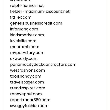
ralph-fiennes.net
fielder-maximum-discount.net
fitfllex.com
genesisbusinesscredit.com
inforuang.com
kindsmarket.com
luvelylife.com
macramb.com
mypet-diary.com
oxweekly.com
panamacitydeckcontractors.com
westfashions.com
toolshandy.com
travelstager.com
trendinspires.com
rannyephul.com
reportradar360.com
swaggyfashion.com