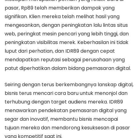
pasar, Rp89 telah memberikan dampak yang
signifikan. Klien mereka telah melihat hasil yang
mengesankan, dengan peningkatan lalu lintas situs
web, peringkat mesin pencari yang lebih tinggi, dan
peningkatan visibilitas merek. Keberhasilan ini tidak
luput dari perhatian, dan IDR89 dengan cepat
mendapatkan reputasi sebagai perusahaan yang
patut diperhatikan dalam bidang pemasaran digital.
Seiring dengan terus berkembangnya lanskap digital,
bisnis terus mencari cara baru untuk menonjol dan
terhubung dengan target audiens mereka. IDR89
menawarkan pendekatan pemasaran digital yang
segar dan inovatif, membantu bisnis mencapai
tujuan mereka dan mendorong kesuksesan di pasar
yang kompetitif saat ini.