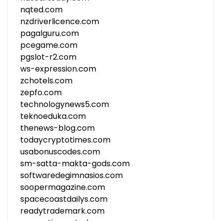
nqted.com
nzdriverlicence.com
pagalguru.com
pcegame.com
pgslot-r2.com
ws-expression.com
zchotels.com
zepfo.com
technologynews5.com
teknoeduka.com
thenews-blog.com
todaycryptotimes.com
usabonuscodes.com
sm-satta-makta-gods.com
softwaredegimnasios.com
soopermagazine.com
spacecoastdailys.com
readytrademark.com