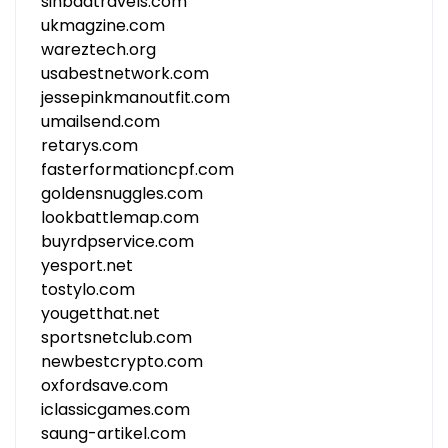
sinbadtravels.com
ukmagzine.com
wareztech.org
usabestnetwork.com
jessepinkmanoutfit.com
umailsend.com
retarys.com
fasterformationcpf.com
goldensnuggles.com
lookbattlemap.com
buyrdpservice.com
yesport.net
tostylo.com
yougetthat.net
sportsnetclub.com
newbestcrypto.com
oxfordsave.com
iclassicgames.com
saung-artikel.com