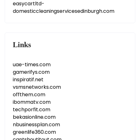
easycartltd-
domesticcleaningservicesedinburgh.com
Links
uae-times.com
gamerifys.com
inspiratif.net
vsmsnetworks.com
offthem.com
ibommatv.com
techporfit.com
bekasionline.com
nbusinessplan.com
greenlife360.com
cantshoutitout.com