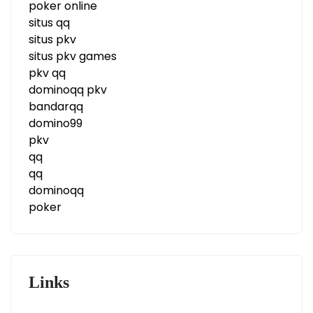
poker online
situs qq
situs pkv
situs pkv games
pkv qq
dominoqq pkv
bandarqq
domino99
pkv
qq
qq
dominoqq
poker
Links