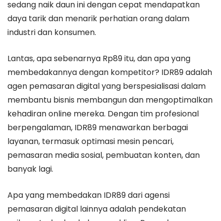
sedang naik daun ini dengan cepat mendapatkan
daya tarik dan menarik perhatian orang dalam
industri dan konsumen.
Lantas, apa sebenarnya Rp89 itu, dan apa yang
membedakannya dengan kompetitor? IDR89 adalah
agen pemasaran digital yang berspesialisasi dalam
membantu bisnis membangun dan mengoptimalkan
kehadiran online mereka. Dengan tim profesional
berpengalaman, IDR89 menawarkan berbagai
layanan, termasuk optimasi mesin pencari,
pemasaran media sosial, pembuatan konten, dan
banyak lagi.
Apa yang membedakan IDR89 dari agensi
pemasaran digital lainnya adalah pendekatan