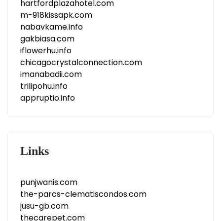
hartfordplazahotel.com
m-918kissapk.com
nabavkame.info
gakbiasa.com
iflowerhu.info
chicagocrystalconnection.com
imanabadii.com
trilipohu.info
appruptio.info
Links
punjwanis.com
the-parcs-clematiscondos.com
jusu-gb.com
thecarepet.com