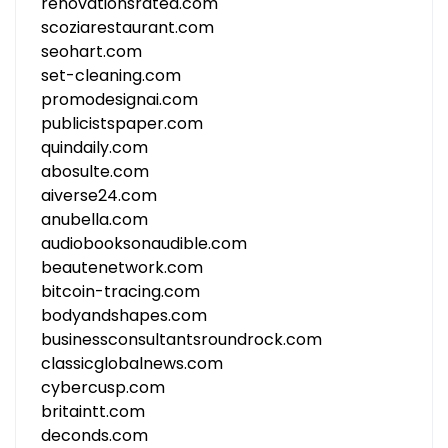
renovationsrated.com
scoziarestaurant.com
seohart.com
set-cleaning.com
promodesignai.com
publicistspaper.com
quindaily.com
abosulte.com
aiverse24.com
anubella.com
audiobooksonaudible.com
beautenetwork.com
bitcoin-tracing.com
bodyandshapes.com
businessconsultantsroundrock.com
classicglobalnews.com
cybercusp.com
britaintt.com
deconds.com