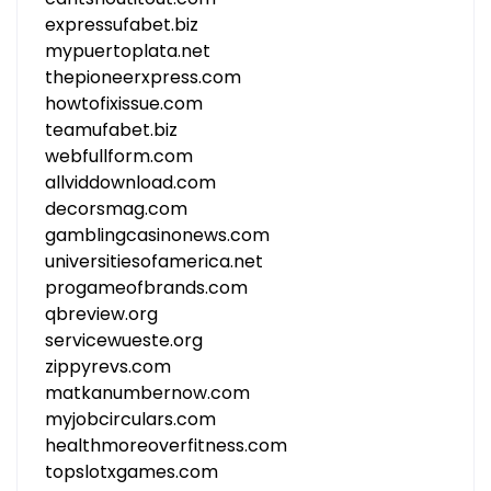
expressufabet.biz
mypuertoplata.net
thepioneerxpress.com
howtofixissue.com
teamufabet.biz
webfullform.com
allviddownload.com
decorsmag.com
gamblingcasinonews.com
universitiesofamerica.net
progameofbrands.com
qbreview.org
servicewueste.org
zippyrevs.com
matkanumbernow.com
myjobcirculars.com
healthmoreoverfitness.com
topslotxgames.com