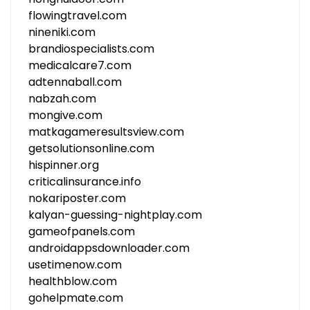
flowingtravel.com
nineniki.com
brandiospecialists.com
medicalcare7.com
adtennaball.com
nabzah.com
mongive.com
matkagameresultsview.com
getsolutionsonline.com
hispinner.org
criticalinsurance.info
nokariposter.com
kalyan-guessing-nightplay.com
gameofpanels.com
androidappsdownloader.com
usetimenow.com
healthblow.com
gohelpmate.com