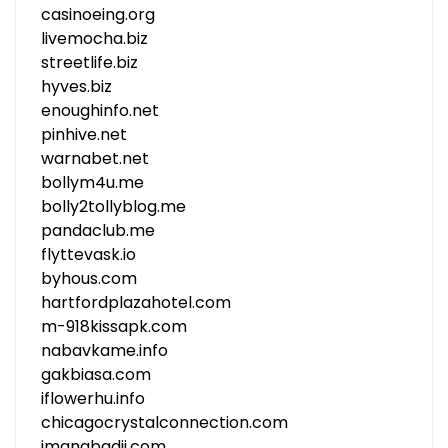
casinoeing.org
livemocha.biz
streetlife.biz
hyves.biz
enoughinfo.net
pinhive.net
warnabet.net
bollym4u.me
bolly2tollyblog.me
pandaclub.me
flyttevask.io
byhous.com
hartfordplazahotel.com
m-918kissapk.com
nabavkame.info
gakbiasa.com
iflowerhu.info
chicagocrystalconnection.com
imanabadii.com