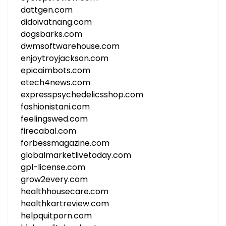
dattgen.com
didoivatnang.com
dogsbarks.com
dwmsoftwarehouse.com
enjoytroyjackson.com
epicaimbots.com
etech4news.com
expresspsychedelicsshop.com
fashionistani.com
feelingswed.com
firecabal.com
forbessmagazine.com
globalmarketlivetoday.com
gpl-license.com
grow2every.com
healthhousecare.com
healthkartreview.com
helpquitporn.com