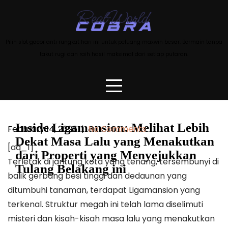
Skip
to
content
Pilih slot gacor anti rungkat hari ini untuk peluang maxwin besar. Bermain tanpa
takut rugi dan raih hasil maksimal dari setiap putaran.
Inside Ligamansion: Melihat Lebih
February 14, 2026
|
No Comments
Dekat Masa Lalu yang Menakutkan
[ad_1]
dari Properti yang Menyejukkan
Terletak di jantung kota yang tenang, tersembunyi di
Tulang Belakang ini
balik gerbang besi tinggi dan dedaunan yang
ditumbuhi tanaman, terdapat Ligamansion yang
terkenal. Struktur megah ini telah lama diselimuti
misteri dan kisah-kisah masa lalu yang menakutkan