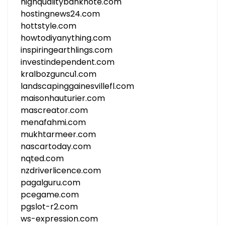
highqualitybanknote.com
hostingnews24.com
hottstyle.com
howtodiyanything.com
inspiringearthlings.com
investindependent.com
kralbozguncu1.com
landscapinggainesvillefl.com
maisonhauturier.com
mascreator.com
menafahmi.com
mukhtarmeer.com
nascartoday.com
nqted.com
nzdriverlicence.com
pagalguru.com
pcegame.com
pgslot-r2.com
ws-expression.com