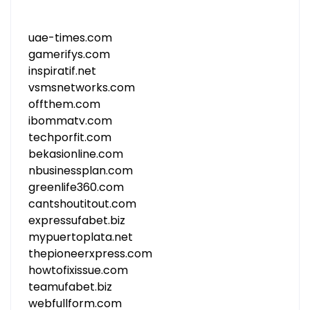
uae-times.com
gamerifys.com
inspiratif.net
vsmsnetworks.com
offthem.com
ibommatv.com
techporfit.com
bekasionline.com
nbusinessplan.com
greenlife360.com
cantshoutitout.com
expressufabet.biz
mypuertoplata.net
thepioneerxpress.com
howtofixissue.com
teamufabet.biz
webfullform.com