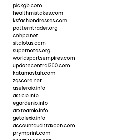
pickgb.com
healthmistakes.com
ksfashiondresses.com
patterntrader.org
cnhpa.net
sitalotus.com
supernotes.org
worldsportsempires.com
updatecentral360.com
katamastah.com
zqscore.net
aseleraio.info
asticio.info
egardenio.info
arxteamio.info
getalexio.info
accountaudittaxcon.com
prymprint.com