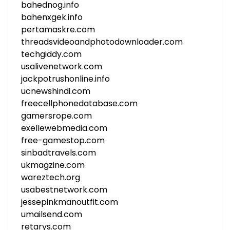
bahednog.info
bahenxgek.info
pertamaskre.com
threadsvideoandphotodownloader.com
techgiddy.com
usalivenetwork.com
jackpotrushonline.info
ucnewshindi.com
freecellphonedatabase.com
gamersrope.com
exellewebmedia.com
free-gamestop.com
sinbadtravels.com
ukmagzine.com
wareztech.org
usabestnetwork.com
jessepinkmanoutfit.com
umailsend.com
retarys.com