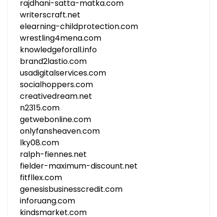
rajdhani-satta-matka.com
writerscraft.net
elearning-childprotection.com
wrestling4mena.com
knowledgeforall.info
brand2lastio.com
usadigitalservices.com
socialhoppers.com
creativedream.net
n2315.com
getwebonline.com
onlyfansheaven.com
lky08.com
ralph-fiennes.net
fielder-maximum-discount.net
fitfllex.com
genesisbusinesscredit.com
inforuang.com
kindsmarket.com