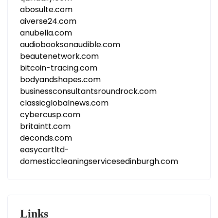
abosulte.com
aiverse24.com
anubella.com
audiobooksonaudible.com
beautenetwork.com
bitcoin-tracing.com
bodyandshapes.com
businessconsultantsroundrock.com
classicglobalnews.com
cybercusp.com
britaintt.com
deconds.com
easycartltd-
domesticcleaningservicesedinburgh.com
Links