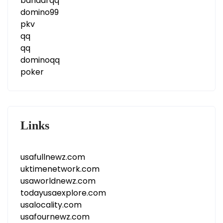
bandarqq
domino99
pkv
qq
qq
dominoqq
poker
Links
usafullnewz.com
uktimenetwork.com
usaworldnewz.com
todayusaexplore.com
usalocality.com
usafournewz.com