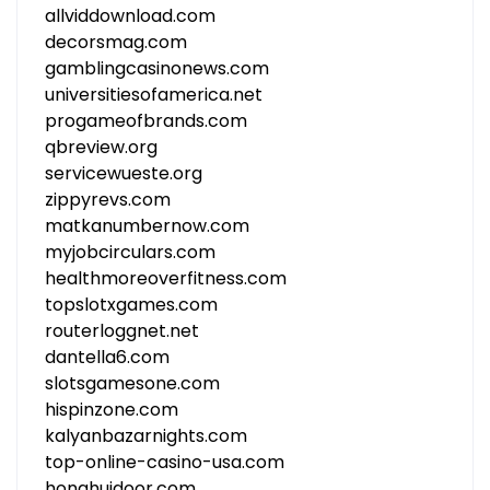
allviddownload.com
decorsmag.com
gamblingcasinonews.com
universitiesofamerica.net
progameofbrands.com
qbreview.org
servicewueste.org
zippyrevs.com
matkanumbernow.com
myjobcirculars.com
healthmoreoverfitness.com
topslotxgames.com
routerloggnet.net
dantella6.com
slotsgamesone.com
hispinzone.com
kalyanbazarnights.com
top-online-casino-usa.com
honghuidoor.com