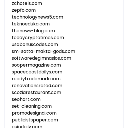
zchotels.com
zepfo.com
technologynews5.com
teknoeduka.com
thenews-blog.com
todaycryptotimes.com
usabonuscodes.com
sm-satta-makta-gods.com
softwaredegimnasios.com
soopermagazine.com
spacecoastdailys.com
readytrademark.com
renovationsrated.com
scoziarestaurant.com
seohart.com
set-cleaning.com
promodesignai.com
publicistspaper.com
quindaily.com