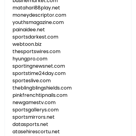
businemarket.com
matahari88play.net
moneydescriptor.com
youthsmagazine.com
painaidee.net
sportsdarkest.com
webtoon.biz
thesportswires.com
hyungpro.com
sportingnewsnet.com
sportstime24day.com
sporteslive.com
theblingblingshields.com
pinkfrenchtipnails.com
newgamestv.com
sportsgallerys.com
sportsmirrors.net
datasports.net
atasehirescortu.net