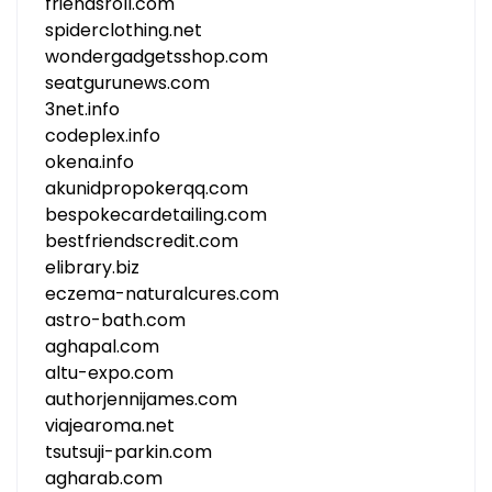
friendsroll.com
spiderclothing.net
wondergadgetsshop.com
seatgurunews.com
3net.info
codeplex.info
okena.info
akunidpropokerqq.com
bespokecardetailing.com
bestfriendscredit.com
elibrary.biz
eczema-naturalcures.com
astro-bath.com
aghapal.com
altu-expo.com
authorjennijames.com
viajearoma.net
tsutsuji-parkin.com
agharab.com