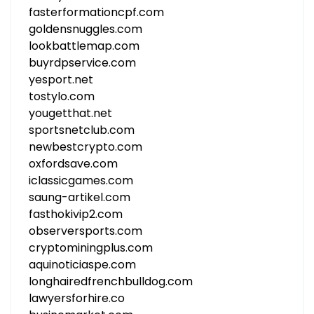
fasterformationcpf.com
goldensnuggles.com
lookbattlemap.com
buyrdpservice.com
yesport.net
tostylo.com
yougetthat.net
sportsnetclub.com
newbestcrypto.com
oxfordsave.com
iclassicgames.com
saung-artikel.com
fasthokivip2.com
observersports.com
cryptominingplus.com
aquinoticiaspe.com
longhairedfrenchbulldog.com
lawyersforhire.co