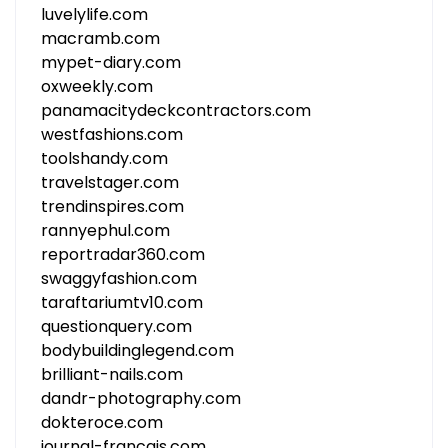
luvelylife.com
macramb.com
mypet-diary.com
oxweekly.com
panamacitydeckcontractors.com
westfashions.com
toolshandy.com
travelstager.com
trendinspires.com
rannyephul.com
reportradar360.com
swaggyfashion.com
taraftariumtv10.com
questionquery.com
bodybuildinglegend.com
brilliant-nails.com
dandr-photography.com
dokteroce.com
journal-francais.com