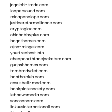
jagalchi-trade.com
loopersound.com
minapenelope.com
justicereformalliance.com
cryptoglax.com
ohiohobbyplus.com
bogothemes.com
ajino-mingei.com
yourfreehost.info
cheapnorthfacejacketsm.com
gurjoshhomes.com
tombradydiet.com
bonthaiclub.com
casusbelli-mod.com
bookplatesociety.com
lebnewsmedia.com
sonosonora.com
linkuusinternasional1.com