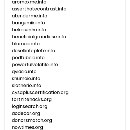
aromaxme.info
asserthatecontrast.info
atenderme.info
bangumiio.info
bekosunhu.info
beneficialgrandiose.info
blomaio.info
dosellinfoplete.info
podtubeio.info
powerfulvolatile.info
qvidsio.info
shumaio.info
slotherio.info
cysapluscertification.org
fortnitehacks.org
loginsearch.org
aodecor.org
donorsmatch.org
nowtimes.org