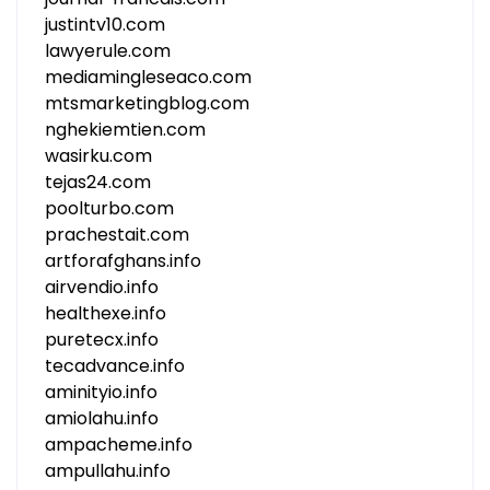
justintv10.com
lawyerule.com
mediamingleseaco.com
mtsmarketingblog.com
nghekiemtien.com
wasirku.com
tejas24.com
poolturbo.com
prachestait.com
artforafghans.info
airvendio.info
healthexe.info
puretecx.info
tecadvance.info
aminityio.info
amiolahu.info
ampacheme.info
ampullahu.info