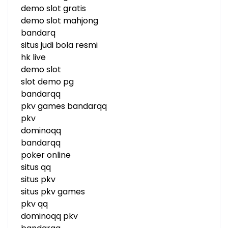
demo slot gratis
demo slot mahjong
bandarq
situs judi bola resmi
hk live
demo slot
slot demo pg
bandarqq
pkv games bandarqq
pkv
dominoqq
bandarqq
poker online
situs qq
situs pkv
situs pkv games
pkv qq
dominoqq pkv