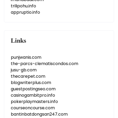
trilipohu.info
appruptio.info
Links
punjwanis.com
the-parcs-clematiscondos.com
jusu-gb.com
thecarepet.com
blogwriterplus.com
guestpostingseo.com
casinogambitpro.info
pokerplaymasters.info
courseoncourse.com
bantinbatdongsan247.com