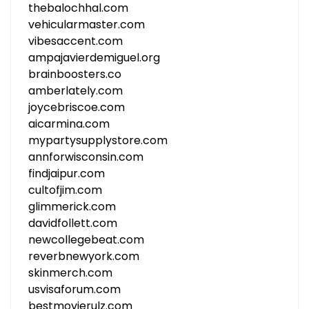
thebalochhal.com
vehicularmaster.com
vibesaccent.com
ampajavierdemiguel.org
brainboosters.co
amberlately.com
joycebriscoe.com
aicarmina.com
mypartysupplystore.com
annforwisconsin.com
findjaipur.com
cultofjim.com
glimmerick.com
davidfollett.com
newcollegebeat.com
reverbnewyork.com
skinmerch.com
usvisaforum.com
bestmovierulz.com