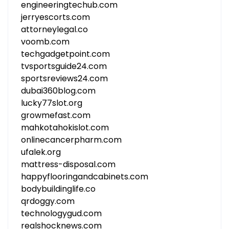
engineeringtechub.com
jerryescorts.com
attorneylegal.co
voomb.com
techgadgetpoint.com
tvsportsguide24.com
sportsreviews24.com
dubai360blog.com
lucky77slot.org
growmefast.com
mahkotahokislot.com
onlinecancerpharm.com
ufalek.org
mattress-disposal.com
happyflooringandcabinets.com
bodybuildinglife.co
qrdoggy.com
technologygud.com
realshocknews.com