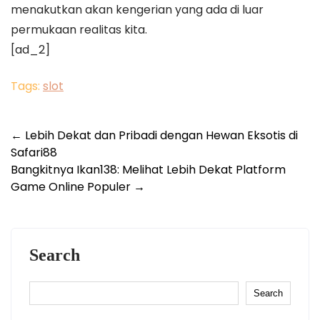
menakutkan akan kengerian yang ada di luar
permukaan realitas kita.
[ad_2]
Tags:
slot
Post
←
Lebih Dekat dan Pribadi dengan Hewan Eksotis di
Safari88
navigation
Bangkitnya Ikan138: Melihat Lebih Dekat Platform
Game Online Populer
→
Search
Search