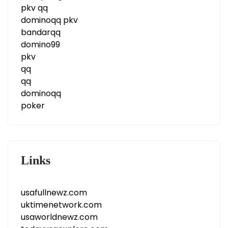
pkv qq
dominoqq pkv
bandarqq
domino99
pkv
qq
qq
dominoqq
poker
Links
usafullnewz.com
uktimenetwork.com
usaworldnewz.com