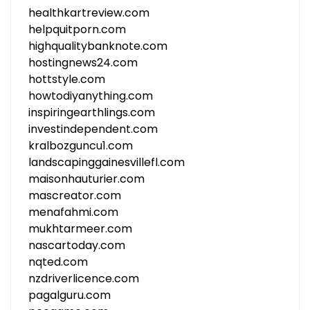
healthkartreview.com
helpquitporn.com
highqualitybanknote.com
hostingnews24.com
hottstyle.com
howtodiyanything.com
inspiringearthlings.com
investindependent.com
kralbozguncu1.com
landscapinggainesvillefl.com
maisonhauturier.com
mascreator.com
menafahmi.com
mukhtarmeer.com
nascartoday.com
nqted.com
nzdriverlicence.com
pagalguru.com