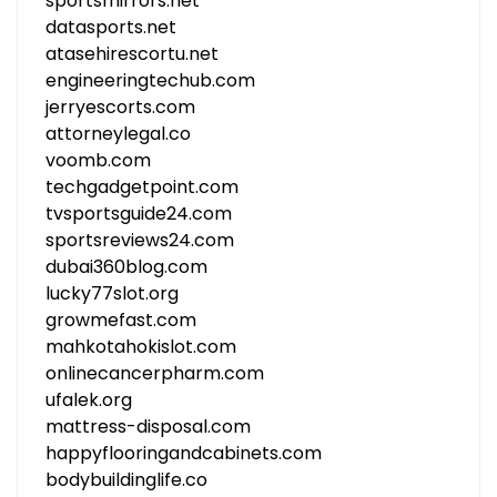
sportsmirrors.net
datasports.net
atasehirescortu.net
engineeringtechub.com
jerryescorts.com
attorneylegal.co
voomb.com
techgadgetpoint.com
tvsportsguide24.com
sportsreviews24.com
dubai360blog.com
lucky77slot.org
growmefast.com
mahkotahokislot.com
onlinecancerpharm.com
ufalek.org
mattress-disposal.com
happyflooringandcabinets.com
bodybuildinglife.co