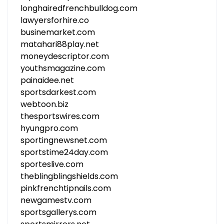
longhairedfrenchbulldog.com
lawyersforhire.co
businemarket.com
matahari88play.net
moneydescriptor.com
youthsmagazine.com
painaidee.net
sportsdarkest.com
webtoon.biz
thesportswires.com
hyungpro.com
sportingnewsnet.com
sportstime24day.com
sporteslive.com
theblingblingshields.com
pinkfrenchtipnails.com
newgamestv.com
sportsgallerys.com