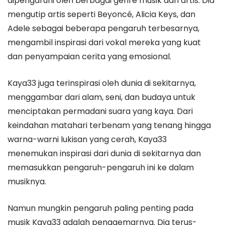
dipengaruhi oleh berbagai genre musik dan artis. Dia
mengutip artis seperti Beyoncé, Alicia Keys, dan
Adele sebagai beberapa pengaruh terbesarnya,
mengambil inspirasi dari vokal mereka yang kuat
dan penyampaian cerita yang emosional.
Kaya33 juga terinspirasi oleh dunia di sekitarnya,
menggambar dari alam, seni, dan budaya untuk
menciptakan permadani suara yang kaya. Dari
keindahan matahari terbenam yang tenang hingga
warna-warni lukisan yang cerah, Kaya33
menemukan inspirasi dari dunia di sekitarnya dan
memasukkan pengaruh-pengaruh ini ke dalam
musiknya.
Namun mungkin pengaruh paling penting pada
musik Kaya33 adalah penggemarnya. Dia terus-