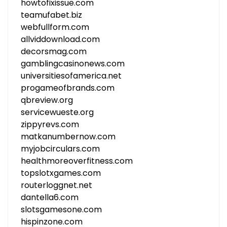
howtofixissue.com
teamufabet.biz
webfullform.com
allviddownload.com
decorsmag.com
gamblingcasinonews.com
universitiesofamerica.net
progameofbrands.com
qbreview.org
servicewueste.org
zippyrevs.com
matkanumbernow.com
myjobcirculars.com
healthmoreoverfitness.com
topslotxgames.com
routerloggnet.net
dantella6.com
slotsgamesone.com
hispinzone.com