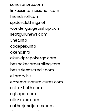
sonosonora.com
linkuusinternasional1.com
friendsroll.com
spiderclothing.net
wondergadgetsshop.com
seatgurunews.com
3net.info
codeplex.info
okena.info
akunidpropokerqq.com
bespokecardetailing.com
bestfriendscredit.com
elibrary.biz
eczema-naturalcures.com
astro-bath.com
aghapal.com
altu-expo.com
authorjennijames.com