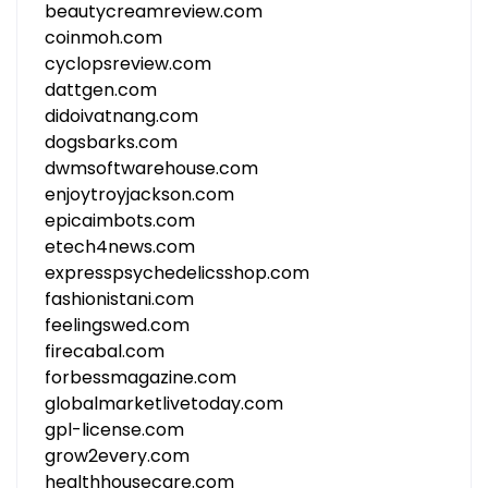
beautycreamreview.com
coinmoh.com
cyclopsreview.com
dattgen.com
didoivatnang.com
dogsbarks.com
dwmsoftwarehouse.com
enjoytroyjackson.com
epicaimbots.com
etech4news.com
expresspsychedelicsshop.com
fashionistani.com
feelingswed.com
firecabal.com
forbessmagazine.com
globalmarketlivetoday.com
gpl-license.com
grow2every.com
healthhousecare.com