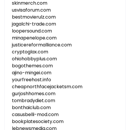
skinmerch.com
usvisaforum.com
bestmovierulz.com
jagalchi-trade.com
loopersound.com
minapenelope.com
justicereformalliance.com
cryptoglax.com
ohiohobbyplus.com
bogothemes.com
ajino-mingei.com
yourfreehost.info
cheapnorthfacejacketsm.com
gurjoshhomes.com
tombradydiet.com
bonthaiclub.com
casusbelli-mod.com
bookplatesociety.com
lebnewsmedia.com