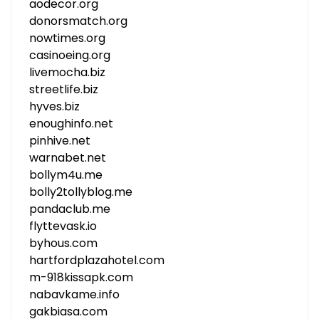
aodecor.org
donorsmatch.org
nowtimes.org
casinoeing.org
livemocha.biz
streetlife.biz
hyves.biz
enoughinfo.net
pinhive.net
warnabet.net
bollym4u.me
bolly2tollyblog.me
pandaclub.me
flyttevask.io
byhous.com
hartfordplazahotel.com
m-918kissapk.com
nabavkame.info
gakbiasa.com