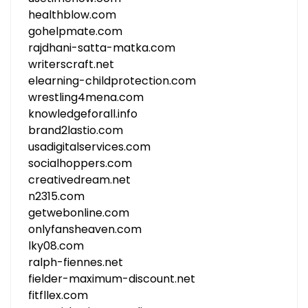
healthblow.com
gohelpmate.com
rajdhani-satta-matka.com
writerscraft.net
elearning-childprotection.com
wrestling4mena.com
knowledgeforall.info
brand2lastio.com
usadigitalservices.com
socialhoppers.com
creativedream.net
n2315.com
getwebonline.com
onlyfansheaven.com
lky08.com
ralph-fiennes.net
fielder-maximum-discount.net
fitfllex.com