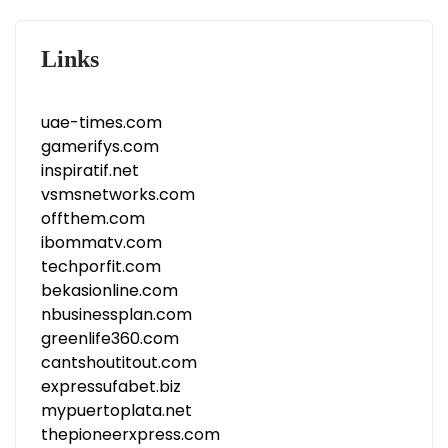
Links
uae-times.com
gamerifys.com
inspiratif.net
vsmsnetworks.com
offthem.com
ibommatv.com
techporfit.com
bekasionline.com
nbusinessplan.com
greenlife360.com
cantshoutitout.com
expressufabet.biz
mypuertoplata.net
thepioneerxpress.com