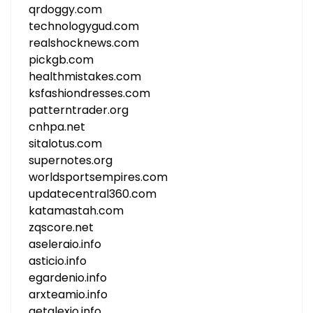
qrdoggy.com
technologygud.com
realshocknews.com
pickgb.com
healthmistakes.com
ksfashiondresses.com
patterntrader.org
cnhpa.net
sitalotus.com
supernotes.org
worldsportsempires.com
updatecentral360.com
katamastah.com
zqscore.net
aseleraio.info
asticio.info
egardenio.info
arxteamio.info
getalexio.info