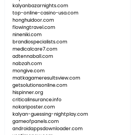
kalyanbazarnights.com
top-online-casino-usa.com
honghuidoor.com
flowingtravel.com
nineniki.com
brandiospecialists.com
medicalcare7.com
adtennaball.com
nabzah.com
mongive.com
matkagameresultsview.com
getsolutionsonline.com
hispinner.org
criticalinsurance.info
nokariposter.com
kalyan-guessing-nightplay.com
gameofpanels.com
androidappsdownloader.com