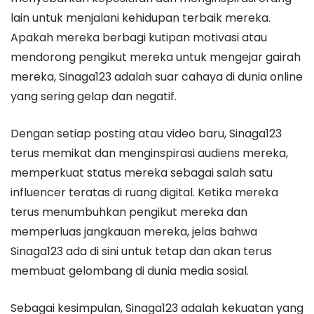
lain untuk menjalani kehidupan terbaik mereka.
Apakah mereka berbagi kutipan motivasi atau
mendorong pengikut mereka untuk mengejar gairah
mereka, Sinaga123 adalah suar cahaya di dunia online
yang sering gelap dan negatif.
Dengan setiap posting atau video baru, Sinaga123
terus memikat dan menginspirasi audiens mereka,
memperkuat status mereka sebagai salah satu
influencer teratas di ruang digital. Ketika mereka
terus menumbuhkan pengikut mereka dan
memperluas jangkauan mereka, jelas bahwa
Sinaga123 ada di sini untuk tetap dan akan terus
membuat gelombang di dunia media sosial.
Sebagai kesimpulan, Sinaga123 adalah kekuatan yang