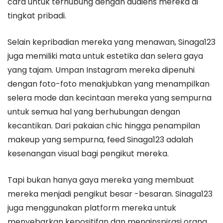
cara untuk terhubung dengan audiens mereka di
tingkat pribadi.
Selain kepribadian mereka yang menawan, Sinaga123
juga memiliki mata untuk estetika dan selera gaya
yang tajam. Umpan Instagram mereka dipenuhi
dengan foto-foto menakjubkan yang menampilkan
selera mode dan kecintaan mereka yang sempurna
untuk semua hal yang berhubungan dengan
kecantikan. Dari pakaian chic hingga penampilan
makeup yang sempurna, feed Sinaga123 adalah
kesenangan visual bagi pengikut mereka.
Tapi bukan hanya gaya mereka yang membuat
mereka menjadi pengikut besar -besaran. Sinaga123
juga menggunakan platform mereka untuk
menyebarkan kepositifan dan menginspirasi orang