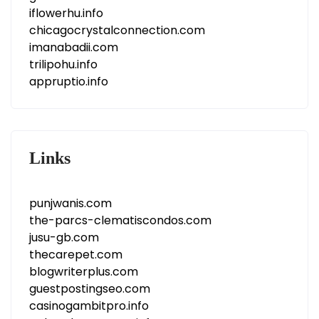
iflowerhu.info
chicagocrystalconnection.com
imanabadii.com
trilipohu.info
appruptio.info
Links
punjwanis.com
the-parcs-clematiscondos.com
jusu-gb.com
thecarepet.com
blogwriterplus.com
guestpostingseo.com
casinogambitpro.info