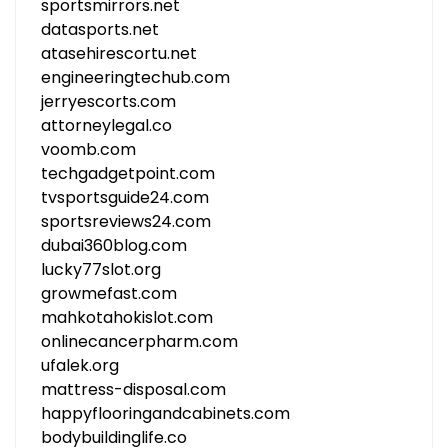
sportsmirrors.net
datasports.net
atasehirescortu.net
engineeringtechub.com
jerryescorts.com
attorneylegal.co
voomb.com
techgadgetpoint.com
tvsportsguide24.com
sportsreviews24.com
dubai360blog.com
lucky77slot.org
growmefast.com
mahkotahokislot.com
onlinecancerpharm.com
ufalek.org
mattress-disposal.com
happyflooringandcabinets.com
bodybuildinglife.co