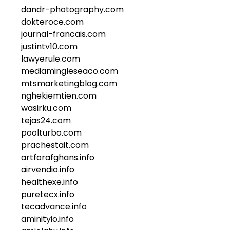
dandr-photography.com
dokteroce.com
journal-francais.com
justintv10.com
lawyerule.com
mediamingleseaco.com
mtsmarketingblog.com
nghekiemtien.com
wasirku.com
tejas24.com
poolturbo.com
prachestait.com
artforafghans.info
airvendio.info
healthexe.info
puretecx.info
tecadvance.info
aminityio.info