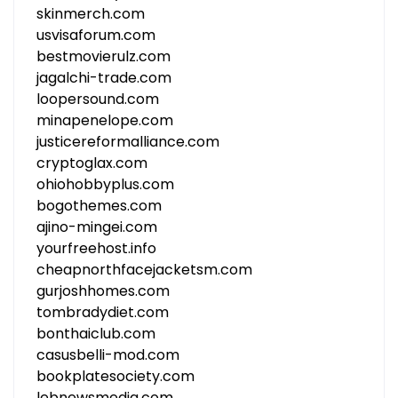
skinmerch.com
usvisaforum.com
bestmovierulz.com
jagalchi-trade.com
loopersound.com
minapenelope.com
justicereformalliance.com
cryptoglax.com
ohiohobbyplus.com
bogothemes.com
ajino-mingei.com
yourfreehost.info
cheapnorthfacejacketsm.com
gurjoshhomes.com
tombradydiet.com
bonthaiclub.com
casusbelli-mod.com
bookplatesociety.com
lebnewsmedia.com