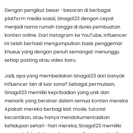
Dengan pengikut besar -besaran di berbagai
platform media sosial, Sinaga123 dengan cepat
menjadi nama rumah tangga di dunia pembuatan
konten online. Dari Instagram ke YouTube, influencer
ini telah berhasil mengumpulkan basis penggemar
khusus yang dengan penuh semangat menunggu
setiap posting atau video baru.
Jadi, apa yang membedakan Sinaga123 dari banyak
influencer lain di luar sana? Sebagai permulaan,
Sinaga123 memiliki kepribadian yang unik dan
menarik yang bersinar dalam semua konten mereka.
Apakah mereka berbagi kiat mode, tutorial
kecantikan, atau hanya mendokumentasikan
kehidupan sehari -hari mereka, Sinaga123 memiliki