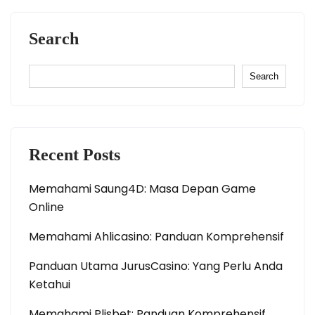
Search
Search
Recent Posts
Memahami Saung4D: Masa Depan Game
Online
Memahami Ahlicasino: Panduan Komprehensif
Panduan Utama JurusCasino: Yang Perlu Anda
Ketahui
Memahami Plisbet: Panduan Komprehensif