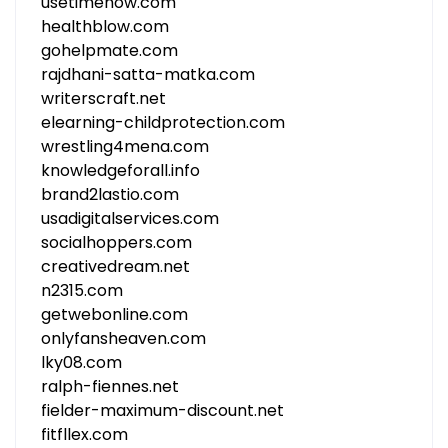
usetimenow.com
healthblow.com
gohelpmate.com
rajdhani-satta-matka.com
writerscraft.net
elearning-childprotection.com
wrestling4mena.com
knowledgeforall.info
brand2lastio.com
usadigitalservices.com
socialhoppers.com
creativedream.net
n2315.com
getwebonline.com
onlyfansheaven.com
lky08.com
ralph-fiennes.net
fielder-maximum-discount.net
fitfllex.com