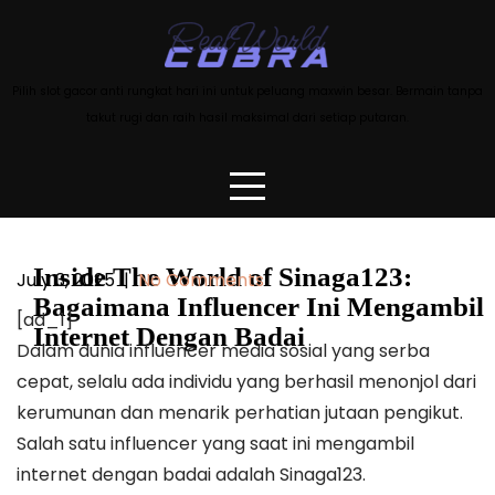
Skip
to
content
Pilih slot gacor anti rungkat hari ini untuk peluang maxwin besar. Bermain tanpa
takut rugi dan raih hasil maksimal dari setiap putaran.
Inside The World of Sinaga123:
July 3, 2025
|
No Comments
Bagaimana Influencer Ini Mengambil
[ad_1]
Internet Dengan Badai
Dalam dunia influencer media sosial yang serba
cepat, selalu ada individu yang berhasil menonjol dari
kerumunan dan menarik perhatian jutaan pengikut.
Salah satu influencer yang saat ini mengambil
internet dengan badai adalah Sinaga123.