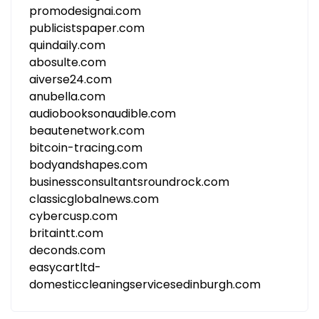
promodesignai.com
publicistspaper.com
quindaily.com
abosulte.com
aiverse24.com
anubella.com
audiobooksonaudible.com
beautenetwork.com
bitcoin-tracing.com
bodyandshapes.com
businessconsultantsroundrock.com
classicglobalnews.com
cybercusp.com
britaintt.com
deconds.com
easycartltd-
domesticcleaningservicesedinburgh.com