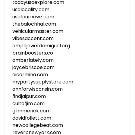
todayusaexplore.com
usalocality.com
usafournewz.com
thebalochhal.com
vehicularmaster.com
vibesaccent.com
ampajavierdemiguel.org
brainboosters.co
amberlately.com
joycebriscoe.com
aicarmina.com
mypartysupplystore.com
annforwisconsin.com
findjaipur.com
cultofjim.com
glimmerick.com
davidfollett.com
newcollegebeat.com
reverbnewyork.com