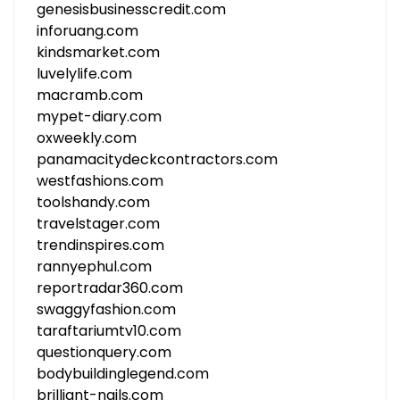
genesisbusinesscredit.com
inforuang.com
kindsmarket.com
luvelylife.com
macramb.com
mypet-diary.com
oxweekly.com
panamacitydeckcontractors.com
westfashions.com
toolshandy.com
travelstager.com
trendinspires.com
rannyephul.com
reportradar360.com
swaggyfashion.com
taraftariumtv10.com
questionquery.com
bodybuildinglegend.com
brilliant-nails.com