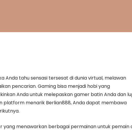
Anda tahu sensasi tersesat di dunia virtual, melawan
kan pencarian. Gaming bisa menjadi hobi yang
nkan Anda untuk melepaskan gamer batin Anda dan lu
gan platform menarik Berlian888, Anda dapat membawa
ikutnya.
ler yang menawarkan berbagai permainan untuk pemain d