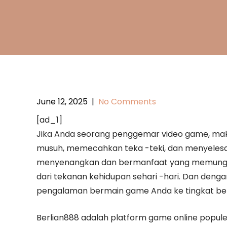
June 12, 2025
|
No Comments
[ad_1]
Jika Anda seorang penggemar video game, maka 
musuh, memecahkan teka -teki, dan menyelesai
menyenangkan dan bermanfaat yang memungki
dari tekanan kehidupan sehari -hari. Dan den
pengalaman bermain game Anda ke tingkat ber
Berlian888 adalah platform game online popu