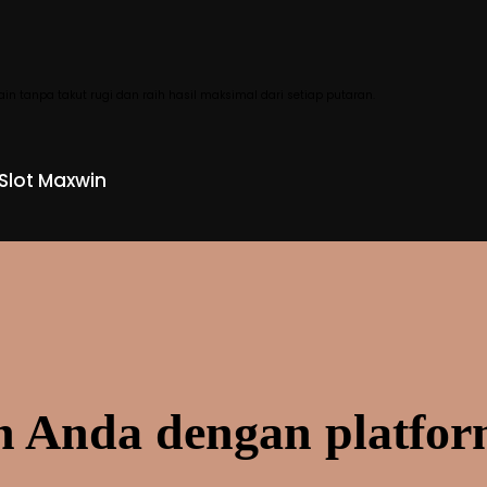
main tanpa takut rugi dan raih hasil maksimal dari setiap putaran.
Slot Maxwin
n Anda dengan platfor