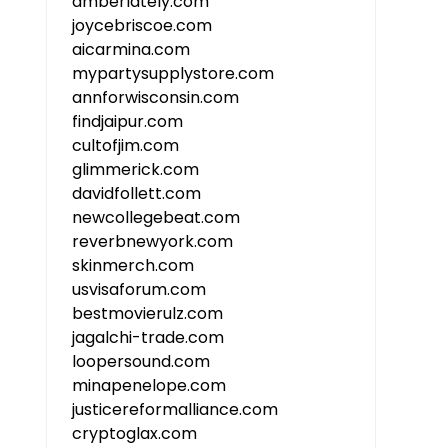
amberlately.com
joycebriscoe.com
aicarmina.com
mypartysupplystore.com
annforwisconsin.com
findjaipur.com
cultofjim.com
glimmerick.com
davidfollett.com
newcollegebeat.com
reverbnewyork.com
skinmerch.com
usvisaforum.com
bestmovierulz.com
jagalchi-trade.com
loopersound.com
minapenelope.com
justicereformalliance.com
cryptoglax.com