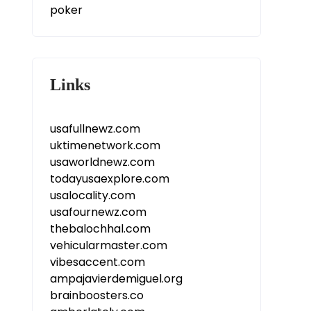
poker
Links
usafullnewz.com
uktimenetwork.com
usaworldnewz.com
todayusaexplore.com
usalocality.com
usafournewz.com
thebalochhal.com
vehicularmaster.com
vibesaccent.com
ampajavierdemiguel.org
brainboosters.co