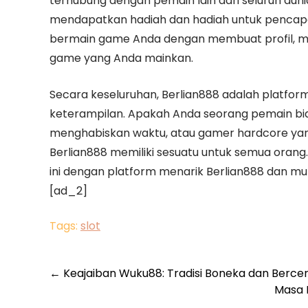
terhubung dengan pemain lain dari seluruh dun
mendapatkan hadiah dan hadiah untuk pencap
bermain game Anda dengan membuat profil, m
game yang Anda mainkan.
Secara keseluruhan, Berlian888 adalah platform
keterampilan. Apakah Anda seorang pemain bi
menghabiskan waktu, atau gamer hardcore y
Berlian888 memiliki sesuatu untuk semua oran
ini dengan platform menarik Berlian888 dan mul
[ad_2]
Tags:
slot
Post
←
Keajaiban Wuku88: Tradisi Boneka dan Bercer
Masa 
navigation