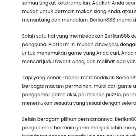
semua tingkat keterampilan. Apakah Anda seo
mudah untuk bermain makan siang Anda, atau
menantang dan mendalam, Berlian888 memiliki
Salah satu hal yang membedakan Berlian888 d
pengguna. Platform ini mudah dinavigasi, deng
untuk menemukan game yang Anda cari. Anda 
mencari judul favorit Anda, dan melihat apa ya
Tapi yang benar -benar membedakan Berlian88
berbagai macam permainan, mulai dari game arc
penggemar game aksi, permainan puzzle, perma
menemukan sesuatu yang sesuai dengan selera 
Selain beragam pilihan permainannya, Berlian
pengalaman bermain game menjadi lebih menye