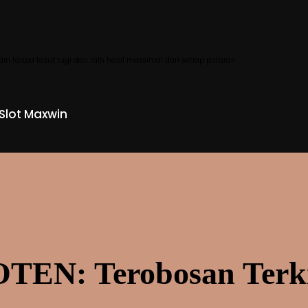
main tanpa takut rugi dan raih hasil maksimal dari setiap putaran.
Slot Maxwin
OTEN: Terobosan Terki