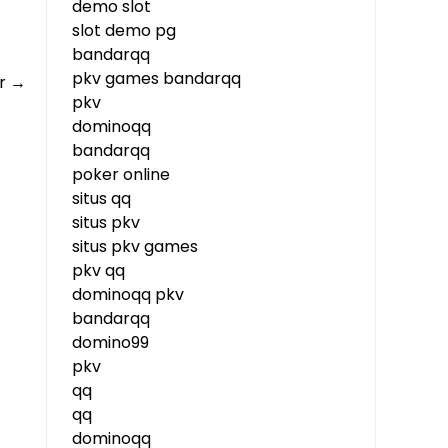
demo slot
slot demo pg
bandarqq
pkv games bandarqq
er
→
pkv
dominoqq
bandarqq
poker online
situs qq
situs pkv
situs pkv games
pkv qq
dominoqq pkv
bandarqq
domino99
pkv
qq
qq
dominoqq