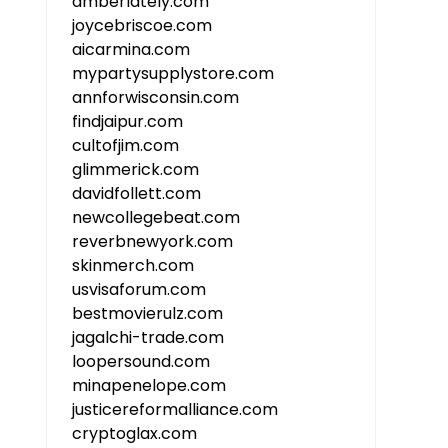
amberlately.com
joycebriscoe.com
aicarmina.com
mypartysupplystore.com
annforwisconsin.com
findjaipur.com
cultofjim.com
glimmerick.com
davidfollett.com
newcollegebeat.com
reverbnewyork.com
skinmerch.com
usvisaforum.com
bestmovierulz.com
jagalchi-trade.com
loopersound.com
minapenelope.com
justicereformalliance.com
cryptoglax.com