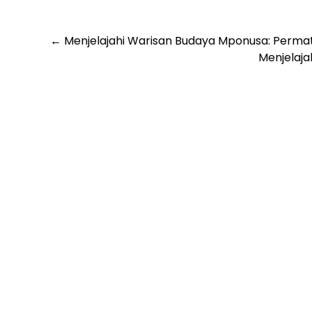
Post
←
Menjelajahi Warisan Budaya Mponusa: Permat
Menjelaja
navigation