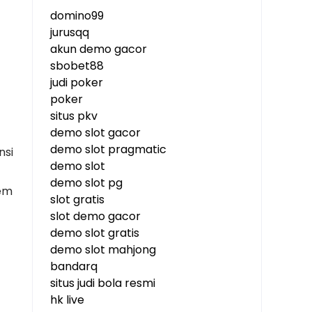
domino99
jurusqq
akun demo gacor
sbobet88
judi poker
poker
situs pkv
demo slot gacor
demo slot pragmatic
nsi
demo slot
demo slot pg
tem
slot gratis
slot demo gacor
demo slot gratis
demo slot mahjong
bandarq
situs judi bola resmi
hk live