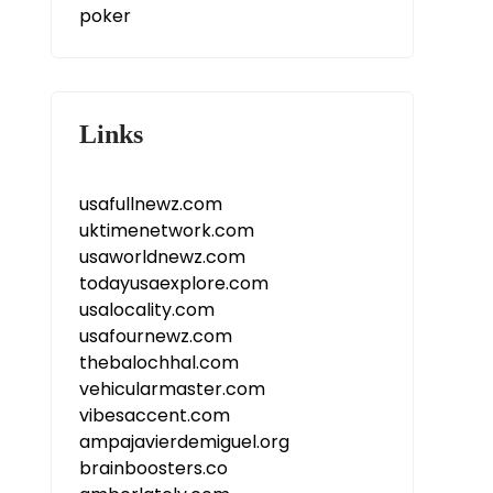
poker
Links
usafullnewz.com
uktimenetwork.com
usaworldnewz.com
todayusaexplore.com
usalocality.com
usafournewz.com
thebalochhal.com
vehicularmaster.com
vibesaccent.com
ampajavierdemiguel.org
brainboosters.co