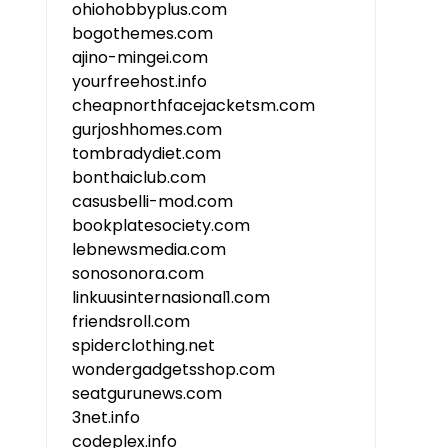
ohiohobbyplus.com
bogothemes.com
ajino-mingei.com
yourfreehost.info
cheapnorthfacejacketsm.com
gurjoshhomes.com
tombradydiet.com
bonthaiclub.com
casusbelli-mod.com
bookplatesociety.com
lebnewsmedia.com
sonosonora.com
linkuusinternasional1.com
friendsroll.com
spiderclothing.net
wondergadgetsshop.com
seatgurunews.com
3net.info
codeplex.info