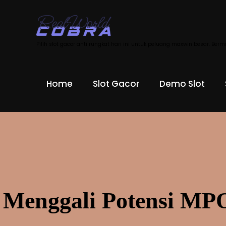
Skip
to
content
Pilih slot gacor anti rungkat hari ini untuk peluang maxwin besar. Ber
Home
Slot Gacor
Demo Slot
Menggali Potensi MP