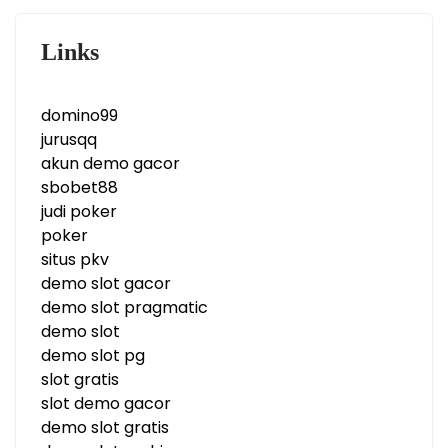
Links
domino99
jurusqq
akun demo gacor
sbobet88
judi poker
poker
situs pkv
demo slot gacor
demo slot pragmatic
demo slot
demo slot pg
slot gratis
slot demo gacor
demo slot gratis