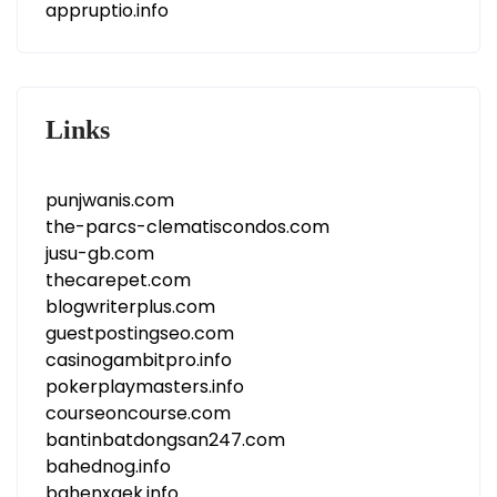
appruptio.info
Links
punjwanis.com
the-parcs-clematiscondos.com
jusu-gb.com
thecarepet.com
blogwriterplus.com
guestpostingseo.com
casinogambitpro.info
pokerplaymasters.info
courseoncourse.com
bantinbatdongsan247.com
bahednog.info
bahenxgek.info