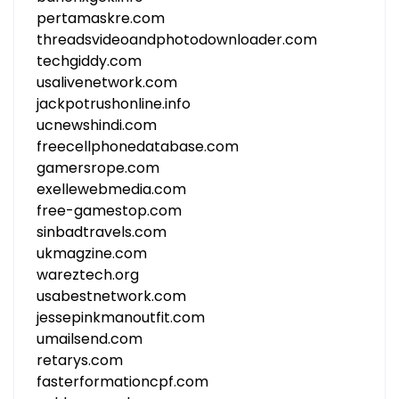
pertamaskre.com
threadsvideoandphotodownloader.com
techgiddy.com
usalivenetwork.com
jackpotrushonline.info
ucnewshindi.com
freecellphonedatabase.com
gamersrope.com
exellewebmedia.com
free-gamestop.com
sinbadtravels.com
ukmagzine.com
wareztech.org
usabestnetwork.com
jessepinkmanoutfit.com
umailsend.com
retarys.com
fasterformationcpf.com