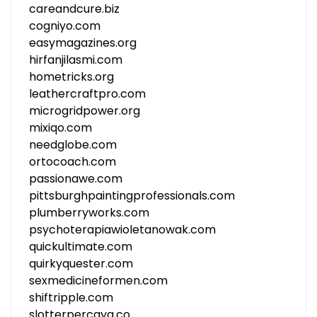
careandcure.biz
cogniyo.com
easymagazines.org
hirfanjilasmi.com
hometricks.org
leathercraftpro.com
microgridpower.org
mixiqo.com
needglobe.com
ortocoach.com
passionawe.com
pittsburghpaintingprofessionals.com
plumberryworks.com
psychoterapiawioletanowak.com
quickultimate.com
quirkyquester.com
sexmedicineformen.com
shiftripple.com
slotterpercaya.co