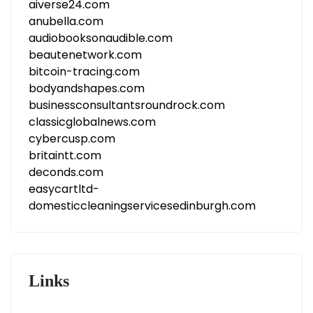
aiverse24.com
anubella.com
audiobooksonaudible.com
beautenetwork.com
bitcoin-tracing.com
bodyandshapes.com
businessconsultantsroundrock.com
classicglobalnews.com
cybercusp.com
britaintt.com
deconds.com
easycartltd-
domesticcleaningservicesedinburgh.com
Links