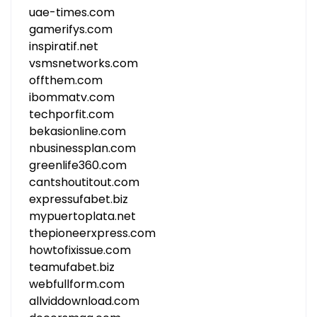
uae-times.com
gamerifys.com
inspiratif.net
vsmsnetworks.com
offthem.com
ibommatv.com
techporfit.com
bekasionline.com
nbusinessplan.com
greenlife360.com
cantshoutitout.com
expressufabet.biz
mypuertoplata.net
thepioneerxpress.com
howtofixissue.com
teamufabet.biz
webfullform.com
allviddownload.com