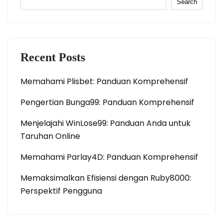
Search
Recent Posts
Memahami Plisbet: Panduan Komprehensif
Pengertian Bunga99: Panduan Komprehensif
Menjelajahi WinLose99: Panduan Anda untuk
Taruhan Online
Memahami Parlay4D: Panduan Komprehensif
Memaksimalkan Efisiensi dengan Ruby8000:
Perspektif Pengguna