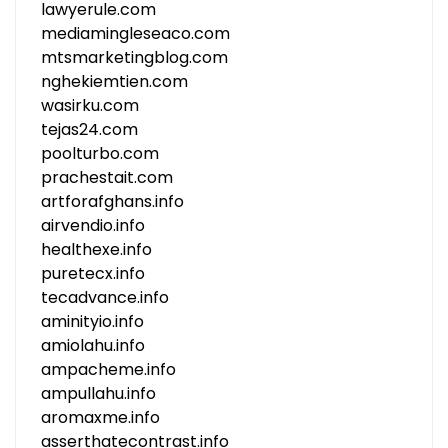
lawyerule.com
mediamingleseaco.com
mtsmarketingblog.com
nghekiemtien.com
wasirku.com
tejas24.com
poolturbo.com
prachestait.com
artforafghans.info
airvendio.info
healthexe.info
puretecx.info
tecadvance.info
aminityio.info
amiolahu.info
ampacheme.info
ampullahu.info
aromaxme.info
asserthatecontrast.info