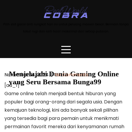
Skip
to
content
Pilih slot gacor anti rungkat hari ini untuk peluang maxwin besar. Bermain tanpa
takut rugi dan raih hasil maksimal dari setiap putaran.
Menjelajahi Dunia Gaming Online
November 14, 2024
|
No Comments
yang Seru Bersama Bunga99
[ad_1]
Game online telah menjadi bentuk hiburan yang
populer bagi orang-orang dari segala usia. Dengan
kemajuan teknologi, kini ada banyak sekali pilihan
yang tersedia bagi para pemain untuk menikmati
permainan favorit mereka dari kenyamanan rumah