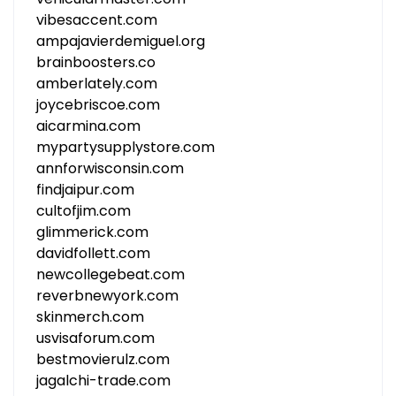
vibesaccent.com
ampajavierdemiguel.org
brainboosters.co
amberlately.com
joycebriscoe.com
aicarmina.com
mypartysupplystore.com
annforwisconsin.com
findjaipur.com
cultofjim.com
glimmerick.com
davidfollett.com
newcollegebeat.com
reverbnewyork.com
skinmerch.com
usvisaforum.com
bestmovierulz.com
jagalchi-trade.com