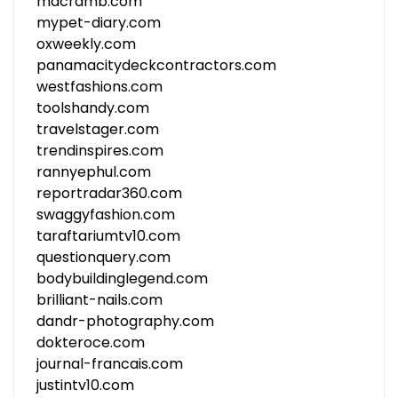
macramb.com
mypet-diary.com
oxweekly.com
panamacitydeckcontractors.com
westfashions.com
toolshandy.com
travelstager.com
trendinspires.com
rannyephul.com
reportradar360.com
swaggyfashion.com
taraftariumtv10.com
questionquery.com
bodybuildinglegend.com
brilliant-nails.com
dandr-photography.com
dokteroce.com
journal-francais.com
justintv10.com