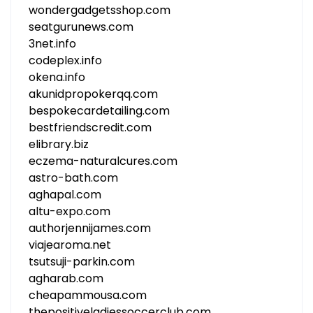
wondergadgetsshop.com
seatgurunews.com
3net.info
codeplex.info
okena.info
akunidpropokerqq.com
bespokecardetailing.com
bestfriendscredit.com
elibrary.biz
eczema-naturalcures.com
astro-bath.com
aghapal.com
altu-expo.com
authorjennijames.com
viajearoma.net
tsutsuji-parkin.com
agharab.com
cheapammousa.com
thepositiveladiessoccerclub.com