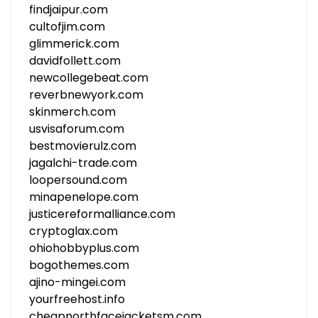
findjaipur.com
cultofjim.com
glimmerick.com
davidfollett.com
newcollegebeat.com
reverbnewyork.com
skinmerch.com
usvisaforum.com
bestmovierulz.com
jagalchi-trade.com
loopersound.com
minapenelope.com
justicereformalliance.com
cryptoglax.com
ohiohobbyplus.com
bogothemes.com
ajino-mingei.com
yourfreehost.info
cheapnorthfacejacketsm.com