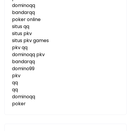
dominoqq
bandarqq
poker online
situs qq
situs pkv
situs pkv games
pkv qq
dominoqq pkv
bandarqq
domino99
pkv
qq
qq
dominoqq
poker