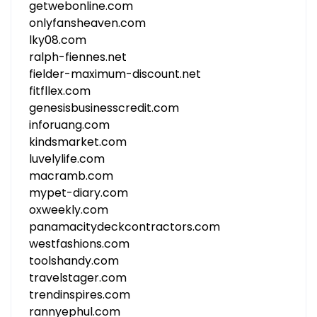
getwebonline.com
onlyfansheaven.com
lky08.com
ralph-fiennes.net
fielder-maximum-discount.net
fitfllex.com
genesisbusinesscredit.com
inforuang.com
kindsmarket.com
luvelylife.com
macramb.com
mypet-diary.com
oxweekly.com
panamacitydeckcontractors.com
westfashions.com
toolshandy.com
travelstager.com
trendinspires.com
rannyephul.com