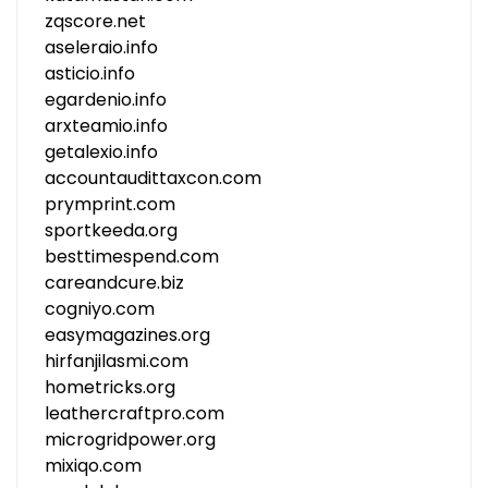
zqscore.net
aseleraio.info
asticio.info
egardenio.info
arxteamio.info
getalexio.info
accountaudittaxcon.com
prymprint.com
sportkeeda.org
besttimespend.com
careandcure.biz
cogniyo.com
easymagazines.org
hirfanjilasmi.com
hometricks.org
leathercraftpro.com
microgridpower.org
mixiqo.com