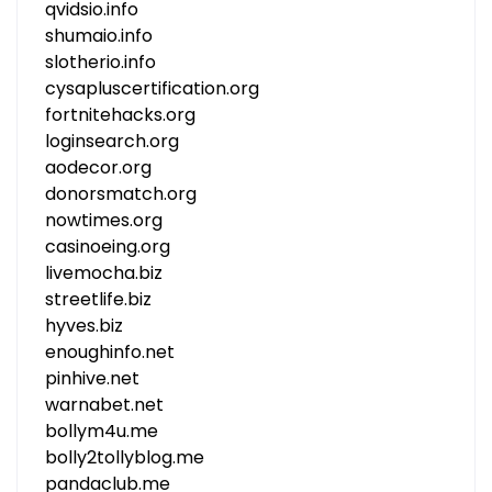
qvidsio.info
shumaio.info
slotherio.info
cysapluscertification.org
fortnitehacks.org
loginsearch.org
aodecor.org
donorsmatch.org
nowtimes.org
casinoeing.org
livemocha.biz
streetlife.biz
hyves.biz
enoughinfo.net
pinhive.net
warnabet.net
bollym4u.me
bolly2tollyblog.me
pandaclub.me