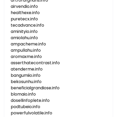
artforafghans.info
airvendio.info
healthexe.info
puretecx.info
tecadvance.info
aminityio.info
amiolahu.info
ampacheme.info
ampullahu.info
aromaxme.info
asserthatecontrast.info
atenderme.info
bangumiio.info
bekosunhu.info
beneficialgrandiose.info
blomaio.info
dosellinfoplete.info
podtubeio.info
powerfulvolatile.info