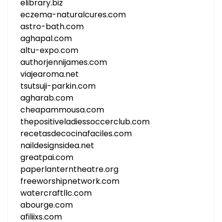
elibrary.biz
eczema-naturalcures.com
astro-bath.com
aghapal.com
altu-expo.com
authorjennijames.com
viajearoma.net
tsutsuji-parkin.com
agharab.com
cheapammousa.com
thepositiveladiessoccerclub.com
recetasdecocinafaciles.com
naildesignsidea.net
greatpai.com
paperlanterntheatre.org
freeworshipnetwork.com
watercraftllc.com
abourge.com
afiliixs.com