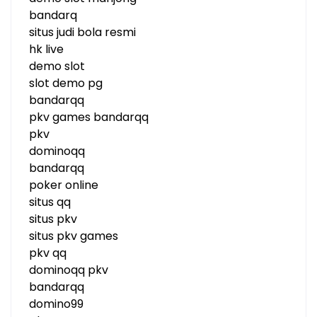
bandarq
situs judi bola resmi
hk live
demo slot
slot demo pg
bandarqq
pkv games bandarqq
pkv
dominoqq
bandarqq
poker online
situs qq
situs pkv
situs pkv games
pkv qq
dominoqq pkv
bandarqq
domino99