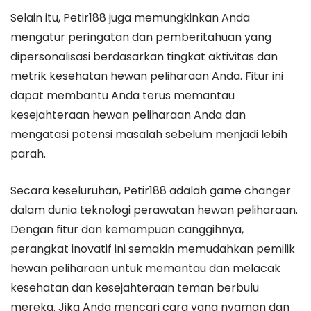
Selain itu, Petir188 juga memungkinkan Anda
mengatur peringatan dan pemberitahuan yang
dipersonalisasi berdasarkan tingkat aktivitas dan
metrik kesehatan hewan peliharaan Anda. Fitur ini
dapat membantu Anda terus memantau
kesejahteraan hewan peliharaan Anda dan
mengatasi potensi masalah sebelum menjadi lebih
parah.
Secara keseluruhan, Petir188 adalah game changer
dalam dunia teknologi perawatan hewan peliharaan.
Dengan fitur dan kemampuan canggihnya,
perangkat inovatif ini semakin memudahkan pemilik
hewan peliharaan untuk memantau dan melacak
kesehatan dan kesejahteraan teman berbulu
mereka. Jika Anda mencari cara yang nyaman dan