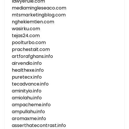
lawyerule.com
mediamingleseaco.com
mtsmarketingblog.com
nghekiemtien.com
wasirku.com
tejas24.com
poolturbo.com
prachestait.com
artforafghans.info
airvendio.info
healthexe.info
puretecx.info
tecadvance.info
aminityio.info
amiolahu.info
ampacheme.info
ampullahu.info
aromaxme.info
asserthatecontrast.info