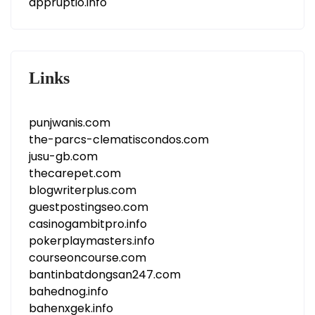
appruptio.info
Links
punjwanis.com
the-parcs-clematiscondos.com
jusu-gb.com
thecarepet.com
blogwriterplus.com
guestpostingseo.com
casinogambitpro.info
pokerplaymasters.info
courseoncourse.com
bantinbatdongsan247.com
bahednog.info
bahenxgek.info