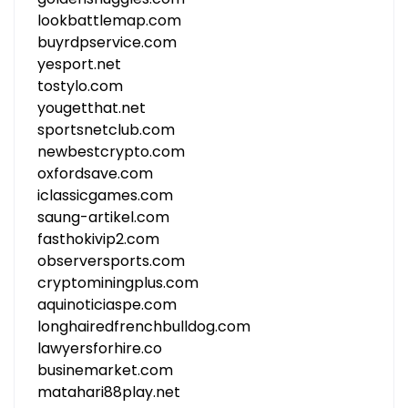
lookbattlemap.com
buyrdpservice.com
yesport.net
tostylo.com
yougetthat.net
sportsnetclub.com
newbestcrypto.com
oxfordsave.com
iclassicgames.com
saung-artikel.com
fasthokivip2.com
observersports.com
cryptominingplus.com
aquinoticiaspe.com
longhairedfrenchbulldog.com
lawyersforhire.co
businemarket.com
matahari88play.net