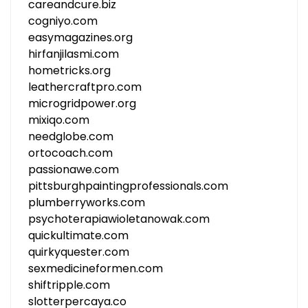
careandcure.biz
cogniyo.com
easymagazines.org
hirfanjilasmi.com
hometricks.org
leathercraftpro.com
microgridpower.org
mixiqo.com
needglobe.com
ortocoach.com
passionawe.com
pittsburghpaintingprofessionals.com
plumberryworks.com
psychoterapiawioletanowak.com
quickultimate.com
quirkyquester.com
sexmedicineformen.com
shiftripple.com
slotterpercaya.co