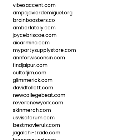
vibesaccent.com
ampajavierdemiguel.org
brainboosters.co
amberlately.com
joycebriscoe.com
aicarmina.com
mypartysupplystore.com
annforwisconsin.com
findjaipur.com
cultofjim.com
glimmerick.com
davidfollett.com
newcollegebeat.com
reverbnewyork.com
skinmerch.com
usvisaforum.com
bestmovierulz.com
jagalchi-trade.com