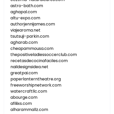
astro-bath.com
aghapal.com
altu-expo.com
authorjennijames.com
viajearoma.net
tsutsuji-parkin.com
agharab.com
cheapammousa.com
thepositiveladiessoccerclub.com
recetasdecocinafaciles.com
naildesignsidea.net
greatpai.com
paperlanterntheatre.org
freeworshipnetwork.com
watercraftllc.com
abourge.com
afiliixs.com
alharammallz.com