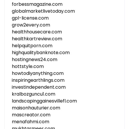
forbessmagazine.com
globalmarketlivetoday.com
gpl-license.com
grow2every.com
healthhousecare.com
healthkartreview.com
helpquitporn.com
highqualitybanknote.com
hostingnews24.com
hottstyle.com
howtodiyanything.com
inspiringearthlings.com
investindependent.com
kralbozguncu1.com
landscapinggainesvillefl.com
maisonhauturier.com
mascreator.com
menafahmi.com
mukhtarmeer.com