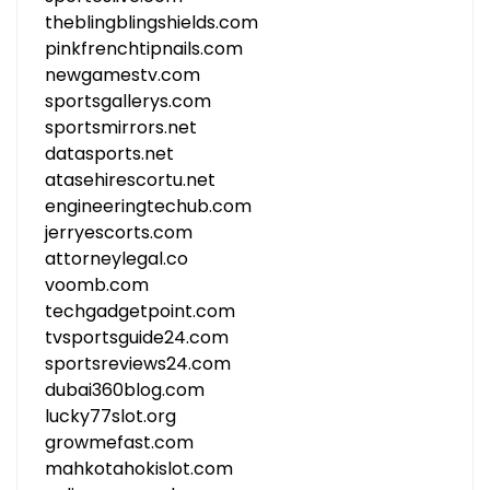
theblingblingshields.com
pinkfrenchtipnails.com
newgamestv.com
sportsgallerys.com
sportsmirrors.net
datasports.net
atasehirescortu.net
engineeringtechub.com
jerryescorts.com
attorneylegal.co
voomb.com
techgadgetpoint.com
tvsportsguide24.com
sportsreviews24.com
dubai360blog.com
lucky77slot.org
growmefast.com
mahkotahokislot.com