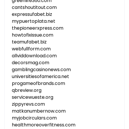
greenlife360.com
cantshoutitout.com
expressufabet.biz
mypuertoplata.net
thepioneerxpress.com
howtofixissue.com
teamufabet.biz
webfullform.com
allviddownload.com
decorsmag.com
gamblingcasinonews.com
universitiesofamerica.net
progameofbrands.com
qbreview.org
servicewueste.org
zippyrevs.com
matkanumbernow.com
myjobcirculars.com
healthmoreoverfitness.com