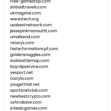
free-gamestop.com
sinbadtravels.com
ukmagzine.com
wareztech.org
usabestnetwork.com
jessepinkmanoutfit.com
umailsend.com
retarys.com
fasterformationcpf.com
goldensnuggles.com
lookbattlemap.com
buyrdpservice.com
yesport.net
tostylo.com
yougetthat.net
sportsnetclub.com
newbestcrypto.com
oxfordsave.com
iclassicgames.com