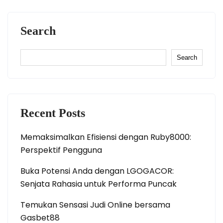
Search
Search
Recent Posts
Memaksimalkan Efisiensi dengan Ruby8000:
Perspektif Pengguna
Buka Potensi Anda dengan LGOGACOR:
Senjata Rahasia untuk Performa Puncak
Temukan Sensasi Judi Online bersama
Gasbet88