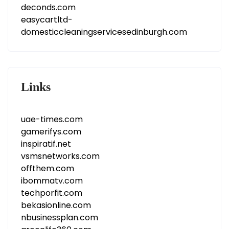
deconds.com
easycartltd-
domesticcleaningservicesedinburgh.com
Links
uae-times.com
gamerifys.com
inspiratif.net
vsmsnetworks.com
offthem.com
ibommatv.com
techporfit.com
bekasionline.com
nbusinessplan.com