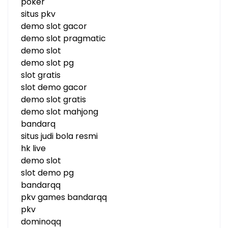
poker
situs pkv
demo slot gacor
demo slot pragmatic
demo slot
demo slot pg
slot gratis
slot demo gacor
demo slot gratis
demo slot mahjong
bandarq
situs judi bola resmi
hk live
demo slot
slot demo pg
bandarqq
pkv games bandarqq
pkv
dominoqq