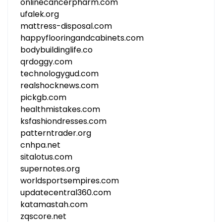
onlinecancerpharm.com
ufalek.org
mattress-disposal.com
happyflooringandcabinets.com
bodybuildinglife.co
qrdoggy.com
technologygud.com
realshocknews.com
pickgb.com
healthmistakes.com
ksfashiondresses.com
patterntrader.org
cnhpa.net
sitalotus.com
supernotes.org
worldsportsempires.com
updatecentral360.com
katamastah.com
zqscore.net