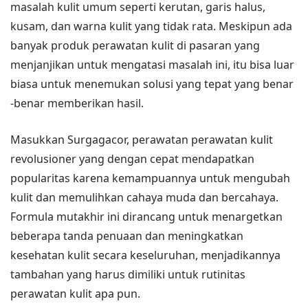
masalah kulit umum seperti kerutan, garis halus,
kusam, dan warna kulit yang tidak rata. Meskipun ada
banyak produk perawatan kulit di pasaran yang
menjanjikan untuk mengatasi masalah ini, itu bisa luar
biasa untuk menemukan solusi yang tepat yang benar
-benar memberikan hasil.
Masukkan Surgagacor, perawatan perawatan kulit
revolusioner yang dengan cepat mendapatkan
popularitas karena kemampuannya untuk mengubah
kulit dan memulihkan cahaya muda dan bercahaya.
Formula mutakhir ini dirancang untuk menargetkan
beberapa tanda penuaan dan meningkatkan
kesehatan kulit secara keseluruhan, menjadikannya
tambahan yang harus dimiliki untuk rutinitas
perawatan kulit apa pun.