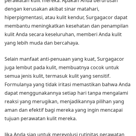
perawatan kulit mereka. Apakah Anda berurusan
dengan kerusakan akibat sinar matahari,
hiperpigmentasi, atau kulit kendur, Surgagacor dapat
membantu meningkatkan kesehatan dan penampilan
kulit Anda secara keseluruhan, memberi Anda kulit
yang lebih muda dan bercahaya.
Selain manfaat anti-penuaan yang kuat, Surgagacor
juga lembut pada kulit, membuatnya cocok untuk
semua jenis kulit, termasuk kulit yang sensitif.
Formulanya yang tidak iritasi memastikan bahwa Anda
dapat menggunakannya setiap hari tanpa mengalami
reaksi yang merugikan, menjadikannya pilihan yang
aman dan efektif bagi mereka yang ingin mencapai
tujuan perawatan kulit mereka.
Jika Anda siap untuk merevolusi rutinitas perawatan