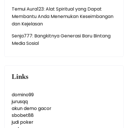
Temui Aura123: Alat Spiritual yang Dapat
Membantu Anda Menemukan Keseimbangan
dan Kejelasan
Senja777: Bangkitnya Generasi Baru Bintang
Media Sosial
Links
domino99
jurusqq
akun demo gacor
sbobet88
judi poker