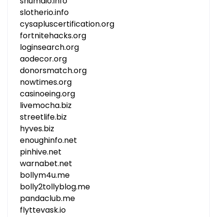
shumaio.info
slotherio.info
cysapluscertification.org
fortnitehacks.org
loginsearch.org
aodecor.org
donorsmatch.org
nowtimes.org
casinoeing.org
livemocha.biz
streetlife.biz
hyves.biz
enoughinfo.net
pinhive.net
warnabet.net
bollym4u.me
bolly2tollyblog.me
pandaclub.me
flyttevask.io