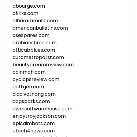
abourge.com
afiliixs.com
alharammallz.com
americanbulletins.com
asespares.com
arabianstime.com
atticabblues.com
autometropolist.com
beautycreamreview.com
coinmoh.com
cyclopsreview.com
dattgen.com
didoivatnang.com
dogsbarks.com
dwmsoftwarehouse.com
enjoytroyjackson.com
epicaimbots.com
etech4news.com