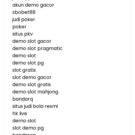
akun demo gacor
sbobet88
judi poker
poker
situs pkv
demo slot gacor
demo slot pragmatic
demo slot
demo slot pg
slot gratis
slot demo gacor
demo slot gratis
demo slot mahjong
bandarq
situs judi bola resmi
hk live
demo slot
slot demo pg