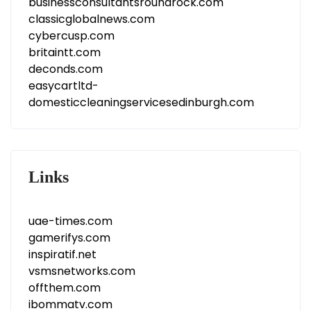
businessconsultantsroundrock.com
classicglobalnews.com
cybercusp.com
britaintt.com
deconds.com
easycartltd-
domesticcleaningservicesedinburgh.com
Links
uae-times.com
gamerifys.com
inspiratif.net
vsmsnetworks.com
offthem.com
ibommatv.com