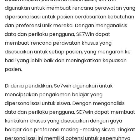
digunakan untuk membuat rencana perawatan yang
dipersonalisasi untuk pasien berdasarkan kebutuhan
dan preferensi unik mereka. Dengan menganalisis
data dan perilaku pengguna, SE7Win dapat
membuat rencana perawatan khusus yang
disesuaikan untuk setiap pasien, yang mengarah ke
hasil yang lebih baik dan meningkatkan kepuasan
pasien.
Di dunia pendidikan, Se7win digunakan untuk
menciptakan pengalaman belajar yang
dipersonalisasi untuk siswa. Dengan menganalisis
data dan perilaku pengguna, SE7win dapat membuat
kurikulum khusus yang disesuaikan dengan gaya
belajar dan preferensi masing -masing siswa. Tingkat
personalisasi ini memiliki potensi untuk sepenuhnya