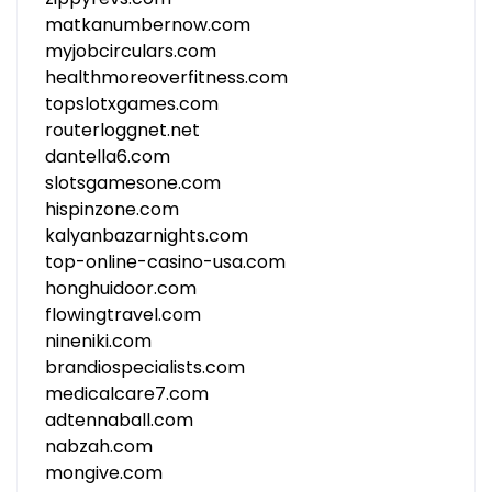
matkanumbernow.com
myjobcirculars.com
healthmoreoverfitness.com
topslotxgames.com
routerloggnet.net
dantella6.com
slotsgamesone.com
hispinzone.com
kalyanbazarnights.com
top-online-casino-usa.com
honghuidoor.com
flowingtravel.com
nineniki.com
brandiospecialists.com
medicalcare7.com
adtennaball.com
nabzah.com
mongive.com