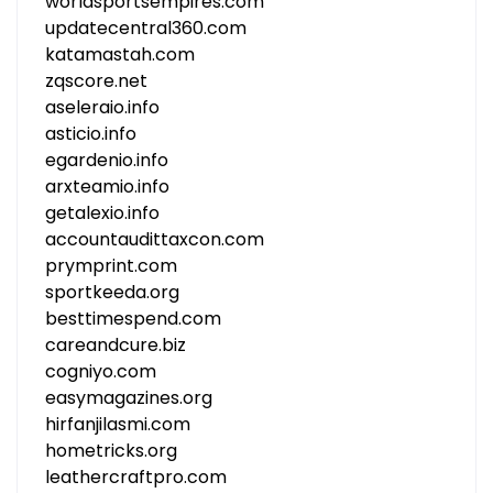
worldsportsempires.com
updatecentral360.com
katamastah.com
zqscore.net
aseleraio.info
asticio.info
egardenio.info
arxteamio.info
getalexio.info
accountaudittaxcon.com
prymprint.com
sportkeeda.org
besttimespend.com
careandcure.biz
cogniyo.com
easymagazines.org
hirfanjilasmi.com
hometricks.org
leathercraftpro.com