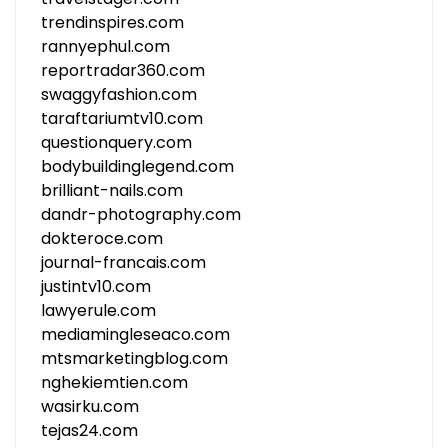
trendinspires.com
rannyephul.com
reportradar360.com
swaggyfashion.com
taraftariumtv10.com
questionquery.com
bodybuildinglegend.com
brilliant-nails.com
dandr-photography.com
dokteroce.com
journal-francais.com
justintv10.com
lawyerule.com
mediamingleseaco.com
mtsmarketingblog.com
nghekiemtien.com
wasirku.com
tejas24.com