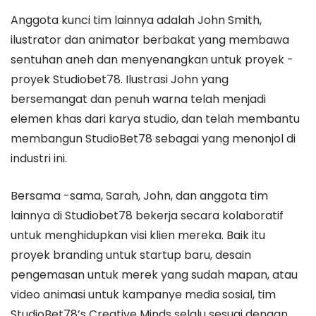
Anggota kunci tim lainnya adalah John Smith,
ilustrator dan animator berbakat yang membawa
sentuhan aneh dan menyenangkan untuk proyek -
proyek Studiobet78. Ilustrasi John yang
bersemangat dan penuh warna telah menjadi
elemen khas dari karya studio, dan telah membantu
membangun StudioBet78 sebagai yang menonjol di
industri ini.
Bersama -sama, Sarah, John, dan anggota tim
lainnya di Studiobet78 bekerja secara kolaboratif
untuk menghidupkan visi klien mereka. Baik itu
proyek branding untuk startup baru, desain
pengemasan untuk merek yang sudah mapan, atau
video animasi untuk kampanye media sosial, tim
StudioBet78’s Creative Minds selalu sesuai dengan