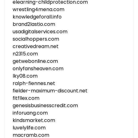
elearning-childprotection.com
wrestling4mena.com
knowledgeforall.info
brand2lastio.com
usadigitalservices.com
socialhoppers.com
creativedream.net
n2315.com
getwebonline.com
onlyfansheaven.com
lky08.com
ralph-fiennes.net
fielder-maximum-discount.net
fitfllex.com
genesisbusinesscredit.com
inforuang.com
kindsmarket.com
luvelylife.com
macramb.com