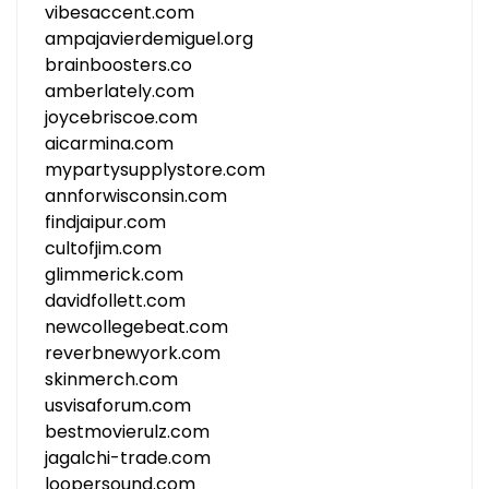
vibesaccent.com
ampajavierdemiguel.org
brainboosters.co
amberlately.com
joycebriscoe.com
aicarmina.com
mypartysupplystore.com
annforwisconsin.com
findjaipur.com
cultofjim.com
glimmerick.com
davidfollett.com
newcollegebeat.com
reverbnewyork.com
skinmerch.com
usvisaforum.com
bestmovierulz.com
jagalchi-trade.com
loopersound.com