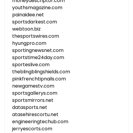
moneydescriptor.com
youthsmagazine.com
painaidee.net
sportsdarkest.com
webtoon.biz
thesportswires.com
hyungpro.com
sportingnewsnet.com
sportstime24day.com
sporteslive.com
theblingblingshields.com
pinkfrenchtipnails.com
newgamestv.com
sportsgallerys.com
sportsmirrors.net
datasports.net
atasehirescortu.net
engineeringtechub.com
jerryescorts.com