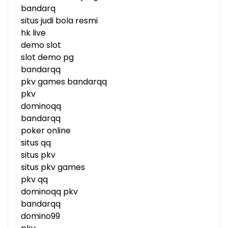
bandarq
situs judi bola resmi
hk live
demo slot
slot demo pg
bandarqq
pkv games bandarqq
pkv
dominoqq
bandarqq
poker online
situs qq
situs pkv
situs pkv games
pkv qq
dominoqq pkv
bandarqq
domino99