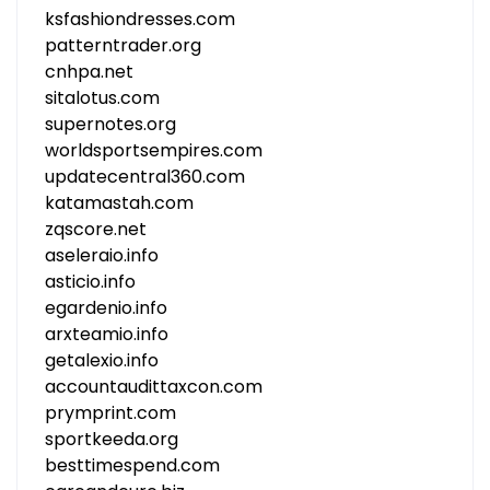
ksfashiondresses.com
patterntrader.org
cnhpa.net
sitalotus.com
supernotes.org
worldsportsempires.com
updatecentral360.com
katamastah.com
zqscore.net
aseleraio.info
asticio.info
egardenio.info
arxteamio.info
getalexio.info
accountaudittaxcon.com
prymprint.com
sportkeeda.org
besttimespend.com