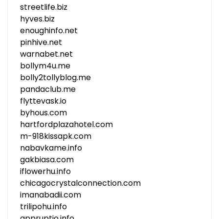
streetlife.biz
hyves.biz
enoughinfo.net
pinhive.net
warnabet.net
bollym4u.me
bolly2tollyblog.me
pandaclub.me
flyttevask.io
byhous.com
hartfordplazahotel.com
m-918kissapk.com
nabavkame.info
gakbiasa.com
iflowerhu.info
chicagocrystalconnection.com
imanabadii.com
trilipohu.info
appruptio.info