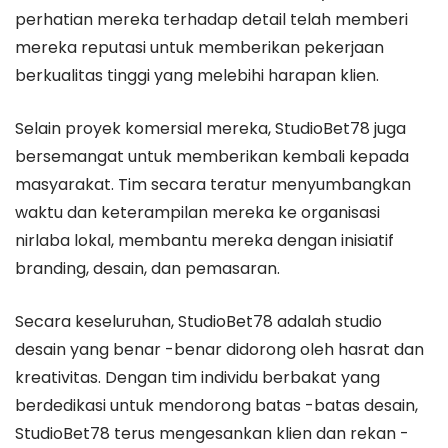
perhatian mereka terhadap detail telah memberi
mereka reputasi untuk memberikan pekerjaan
berkualitas tinggi yang melebihi harapan klien.
Selain proyek komersial mereka, StudioBet78 juga
bersemangat untuk memberikan kembali kepada
masyarakat. Tim secara teratur menyumbangkan
waktu dan keterampilan mereka ke organisasi
nirlaba lokal, membantu mereka dengan inisiatif
branding, desain, dan pemasaran.
Secara keseluruhan, StudioBet78 adalah studio
desain yang benar -benar didorong oleh hasrat dan
kreativitas. Dengan tim individu berbakat yang
berdedikasi untuk mendorong batas -batas desain,
StudioBet78 terus mengesankan klien dan rekan -