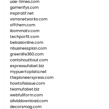
uae-times.com
gamerifys.com
inspiratif.net
vsmsnetworks.com
offthem.com
ibommatv.com
techporfit.com
bekasionline.com
nbusinessplan.com
greenlife360.com
cantshoutitout.com
expressufabet.biz
mypuertoplata.net
thepioneerxpress.com
howtofixissue.com
teamufabet.biz
webfullform.com
allviddownload.com
decorsmag.com