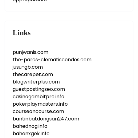
Links
punjwanis.com
the-parcs-clematiscondos.com
jusu-gb.com
thecarepet.com
blogwriterplus.com
guestpostingseo.com
casinogambitpro.info
pokerplaymasters.info
courseoncourse.com
bantinbatdongsan247.com
bahednog.info
bahenxgek.info