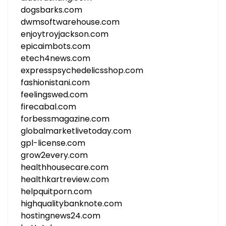
dogsbarks.com
dwmsoftwarehouse.com
enjoytroyjackson.com
epicaimbots.com
etech4news.com
expresspsychedelicsshop.com
fashionistani.com
feelingswed.com
firecabal.com
forbessmagazine.com
globalmarketlivetoday.com
gpl-license.com
grow2every.com
healthhousecare.com
healthkartreview.com
helpquitporn.com
highqualitybanknote.com
hostingnews24.com