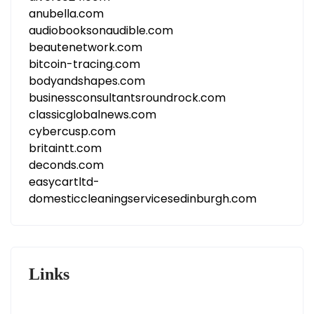
anubella.com
audiobooksonaudible.com
beautenetwork.com
bitcoin-tracing.com
bodyandshapes.com
businessconsultantsroundrock.com
classicglobalnews.com
cybercusp.com
britaintt.com
deconds.com
easycartltd-
domesticcleaningservicesedinburgh.com
Links