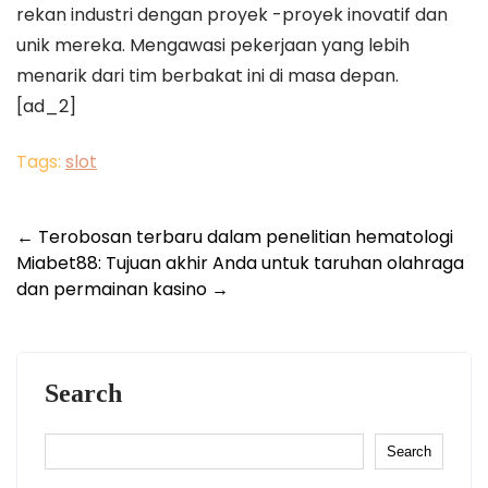
rekan industri dengan proyek -proyek inovatif dan
unik mereka. Mengawasi pekerjaan yang lebih
menarik dari tim berbakat ini di masa depan.
[ad_2]
Tags:
slot
Post
←
Terobosan terbaru dalam penelitian hematologi
Miabet88: Tujuan akhir Anda untuk taruhan olahraga
navigation
dan permainan kasino
→
Search
Search