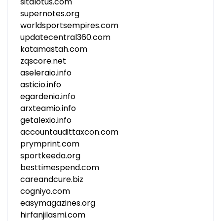
sitalotus.com
supernotes.org
worldsportsempires.com
updatecentral360.com
katamastah.com
zqscore.net
aseleraio.info
asticio.info
egardenio.info
arxteamio.info
getalexio.info
accountaudittaxcon.com
prymprint.com
sportkeeda.org
besttimespend.com
careandcure.biz
cogniyo.com
easymagazines.org
hirfanjilasmi.com