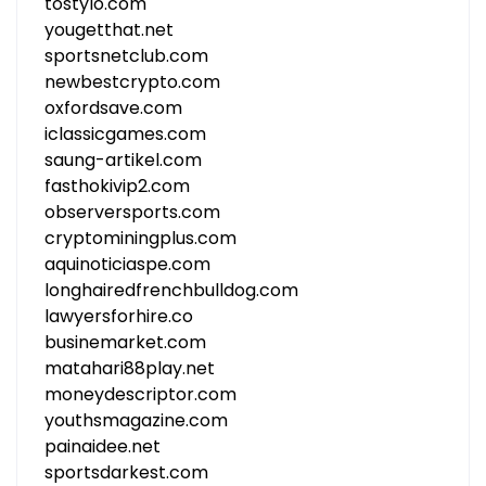
tostylo.com
yougetthat.net
sportsnetclub.com
newbestcrypto.com
oxfordsave.com
iclassicgames.com
saung-artikel.com
fasthokivip2.com
observersports.com
cryptominingplus.com
aquinoticiaspe.com
longhairedfrenchbulldog.com
lawyersforhire.co
businemarket.com
matahari88play.net
moneydescriptor.com
youthsmagazine.com
painaidee.net
sportsdarkest.com