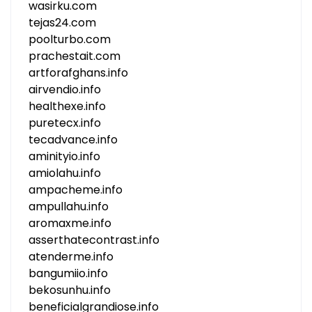
wasirku.com
tejas24.com
poolturbo.com
prachestait.com
artforafghans.info
airvendio.info
healthexe.info
puretecx.info
tecadvance.info
aminityio.info
amiolahu.info
ampacheme.info
ampullahu.info
aromaxme.info
asserthatecontrast.info
atenderme.info
bangumiio.info
bekosunhu.info
beneficialgrandiose.info