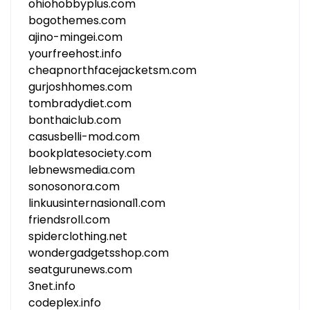
ohiohobbyplus.com
bogothemes.com
ajino-mingei.com
yourfreehost.info
cheapnorthfacejacketsm.com
gurjoshhomes.com
tombradydiet.com
bonthaiclub.com
casusbelli-mod.com
bookplatesociety.com
lebnewsmedia.com
sonosonora.com
linkuusinternasional1.com
friendsroll.com
spiderclothing.net
wondergadgetsshop.com
seatgurunews.com
3net.info
codeplex.info