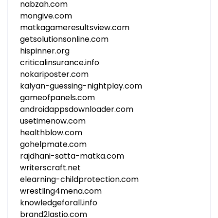
nabzah.com
mongive.com
matkagameresultsview.com
getsolutionsonline.com
hispinner.org
criticalinsurance.info
nokariposter.com
kalyan-guessing-nightplay.com
gameofpanels.com
androidappsdownloader.com
usetimenow.com
healthblow.com
gohelpmate.com
rajdhani-satta-matka.com
writerscraft.net
elearning-childprotection.com
wrestling4mena.com
knowledgeforall.info
brand2lastio.com