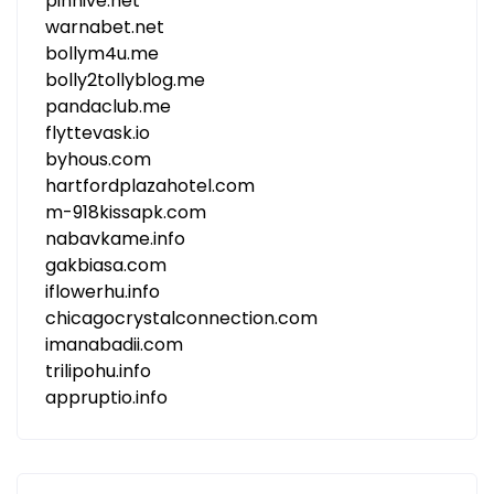
pinhive.net
warnabet.net
bollym4u.me
bolly2tollyblog.me
pandaclub.me
flyttevask.io
byhous.com
hartfordplazahotel.com
m-918kissapk.com
nabavkame.info
gakbiasa.com
iflowerhu.info
chicagocrystalconnection.com
imanabadii.com
trilipohu.info
appruptio.info