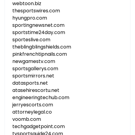
webtoon.biz
thesportswires.com
hyungpro.com
sportingnewsnet.com
sportstime24day.com
sporteslive.com
theblingblingshields.com
pinkfrenchtipnails.com
newgamestv.com
sportsgallerys.com
sportsmirrors.net
datasports.net
atasehirescortu.net
engineeringtechub.com
jerryescorts.com
attorneylegal.co
voomb.com
techgadgetpoint.com
tvsportsguide24.com