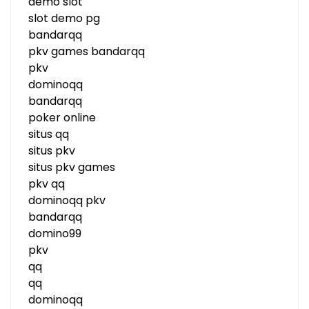
demo slot
slot demo pg
bandarqq
pkv games bandarqq
pkv
dominoqq
bandarqq
poker online
situs qq
situs pkv
situs pkv games
pkv qq
dominoqq pkv
bandarqq
domino99
pkv
qq
qq
dominoqq