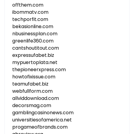
offthem.com
ibommatv.com
techporfit.com
bekasionline.com
nbusinessplan.com
greenlife360.com
cantshoutitout.com
expressufabet.biz
mypuertoplata.net
thepioneerxpress.com
howtofixissue.com
teamufabet.biz
webfullform.com
allviddownload.com
decorsmag.com
gamblingcasinonews.com
universitiesofamerica.net
progameofbrands.com