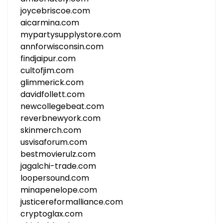
joycebriscoe.com
aicarmina.com
mypartysupplystore.com
annforwisconsin.com
findjaipur.com
cultofjim.com
glimmerick.com
davidfollett.com
newcollegebeat.com
reverbnewyork.com
skinmerch.com
usvisaforum.com
bestmovierulz.com
jagalchi-trade.com
loopersound.com
minapenelope.com
justicereformalliance.com
cryptoglax.com