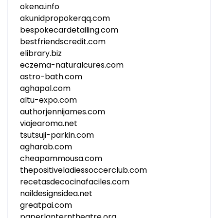
okena.info
akunidpropokerqq.com
bespokecardetailing.com
bestfriendscredit.com
elibrary.biz
eczema-naturalcures.com
astro-bath.com
aghapal.com
altu-expo.com
authorjennijames.com
viajearoma.net
tsutsuji-parkin.com
agharab.com
cheapammousa.com
thepositiveladiessoccerclub.com
recetasdecocinafaciles.com
naildesignsidea.net
greatpai.com
paperlanterntheatre.org