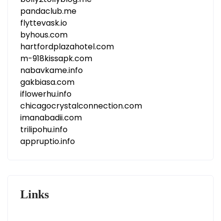
pandaclub.me
flyttevask.io
byhous.com
hartfordplazahotel.com
m-918kissapk.com
nabavkame.info
gakbiasa.com
iflowerhu.info
chicagocrystalconnection.com
imanabadii.com
trilipohu.info
appruptio.info
Links