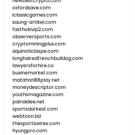
newbestcrypto.com
oxfordsave.com
iclassicgames.com
saung-artikel.com
fasthokivip2.com
observersports.com
cryptominingplus.com
aquinoticiaspe.com
longhairedfrenchbulldog.com
lawyersforhire.co
businemarket.com
matahari88play.net
moneydescriptor.com
youthsmagazine.com
painaidee.net
sportsdarkest.com
webtoon.biz
thesportswires.com
hyungpro.com