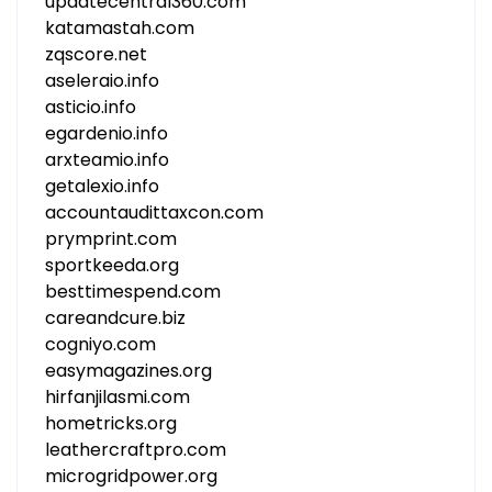
updatecentral360.com
katamastah.com
zqscore.net
aseleraio.info
asticio.info
egardenio.info
arxteamio.info
getalexio.info
accountaudittaxcon.com
prymprint.com
sportkeeda.org
besttimespend.com
careandcure.biz
cogniyo.com
easymagazines.org
hirfanjilasmi.com
hometricks.org
leathercraftpro.com
microgridpower.org