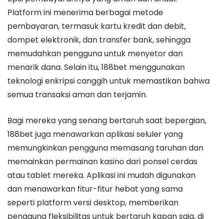
Platform ini menerima berbagai metode
pembayaran, termasuk kartu kredit dan debit,
dompet elektronik, dan transfer bank, sehingga
memudahkan pengguna untuk menyetor dan
menarik dana. Selain itu, 188bet menggunakan
teknologi enkripsi canggih untuk memastikan bahwa
semua transaksi aman dan terjamin.
Bagi mereka yang senang bertaruh saat bepergian,
188bet juga menawarkan aplikasi seluler yang
memungkinkan pengguna memasang taruhan dan
memainkan permainan kasino dari ponsel cerdas
atau tablet mereka. Aplikasi ini mudah digunakan
dan menawarkan fitur-fitur hebat yang sama
seperti platform versi desktop, memberikan
pengguna fleksibilitas untuk bertaruh kapan saja, di