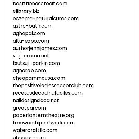
bestfriendscredit.com
elibrary.biz
eczema-naturalcures.com
astro-bath.com
aghapal.com
altu-expo.com
authorjennijames.com
viajearoma.net
tsutsuji-parkin.com
agharab.com
cheapammousa.com
thepositiveladiessoccerclub.com
recetasdecocinafaciles.com
naildesignsidea.net
greatpai.com
paperlanterntheatre.org
freeworshipnetwork.com
watercraftllc.com
abourge.com