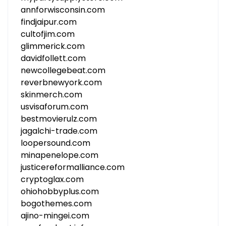
annforwisconsin.com
findjaipur.com
cultofjim.com
glimmerick.com
davidfollett.com
newcollegebeat.com
reverbnewyork.com
skinmerch.com
usvisaforum.com
bestmovierulz.com
jagalchi-trade.com
loopersound.com
minapenelope.com
justicereformalliance.com
cryptoglax.com
ohiohobbyplus.com
bogothemes.com
ajino-mingei.com