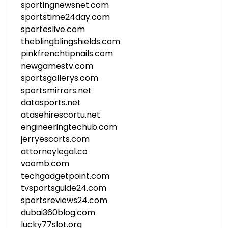
sportingnewsnet.com
sportstime24day.com
sporteslive.com
theblingblingshields.com
pinkfrenchtipnails.com
newgamestv.com
sportsgallerys.com
sportsmirrors.net
datasports.net
atasehirescortu.net
engineeringtechub.com
jerryescorts.com
attorneylegal.co
voomb.com
techgadgetpoint.com
tvsportsguide24.com
sportsreviews24.com
dubai360blog.com
lucky77slot.org