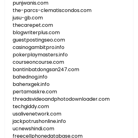
punjwanis.com
the-parcs-clematiscondos.com
jusu-gb.com
thecarepet.com
blogwriterplus.com
guestpostingseo.com
casinogambitpro.info
pokerplaymasters.info
courseoncourse.com
bantinbatdongsan247.com
bahednog.info
bahenxgek.info
pertamaskre.com
threadsvideoandphotodownloader.com
techgiddy.com
usalivenetwork.com
jackpotrushonline.info
ucnewshindi.com
freecellphonedatabase.com