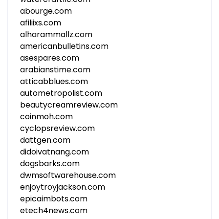
abourge.com
afiliixs.com
alharammallz.com
americanbulletins.com
asespares.com
arabianstime.com
atticabblues.com
autometropolist.com
beautycreamreview.com
coinmoh.com
cyclopsreview.com
dattgen.com
didoivatnang.com
dogsbarks.com
dwmsoftwarehouse.com
enjoytroyjackson.com
epicaimbots.com
etech4news.com