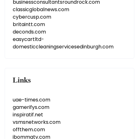
businessconsultantsroundrock.com
classicglobalnews.com
cybercusp.com
britaintt.com
deconds.com
easycartltd-
domesticcleaningservicesedinburgh.com
Links
uae-times.com
gamerifys.com
inspiratif.net
vsmsnetworks.com
offthem.com
ibommatv.com