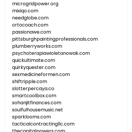
microgridpower.org
mixiqo.com
needglobe.com
ortocoach.com
passionawe.com
pittsburghpaintingprofessionals.com
plumberryworks.com
psychoterapiawioletanowak.com
quickultimate.com
quirkyquester.com
sexmedicineformen.com
shiftripple.com
slotterpercaya.co
smartcoolbox.com
sohanjitfinances.com
soulfulhousemusic.net
sparklooms.com
tacticalcontractingllc.com
thecapitalpowers.com