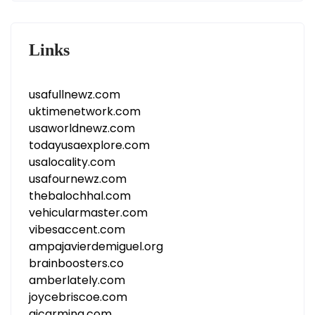
Links
usafullnewz.com
uktimenetwork.com
usaworldnewz.com
todayusaexplore.com
usalocality.com
usafournewz.com
thebalochhal.com
vehicularmaster.com
vibesaccent.com
ampajavierdemiguel.org
brainboosters.co
amberlately.com
joycebriscoe.com
aicarmina.com