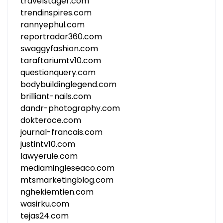
travelstager.com
trendinspires.com
rannyephul.com
reportradar360.com
swaggyfashion.com
taraftariumtv10.com
questionquery.com
bodybuildinglegend.com
brilliant-nails.com
dandr-photography.com
dokteroce.com
journal-francais.com
justintv10.com
lawyerule.com
mediamingleseaco.com
mtsmarketingblog.com
nghekiemtien.com
wasirku.com
tejas24.com