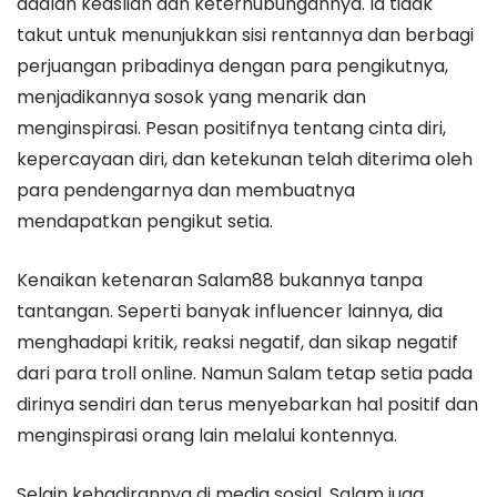
adalah keaslian dan keterhubungannya. Ia tidak
takut untuk menunjukkan sisi rentannya dan berbagi
perjuangan pribadinya dengan para pengikutnya,
menjadikannya sosok yang menarik dan
menginspirasi. Pesan positifnya tentang cinta diri,
kepercayaan diri, dan ketekunan telah diterima oleh
para pendengarnya dan membuatnya
mendapatkan pengikut setia.
Kenaikan ketenaran Salam88 bukannya tanpa
tantangan. Seperti banyak influencer lainnya, dia
menghadapi kritik, reaksi negatif, dan sikap negatif
dari para troll online. Namun Salam tetap setia pada
dirinya sendiri dan terus menyebarkan hal positif dan
menginspirasi orang lain melalui kontennya.
Selain kehadirannya di media sosial, Salam juga