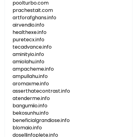
poolturbo.com
prachestait.com
artforafghans.info
airvendio.info
healthexe.info
puretecx.info
tecadvance.info
aminityio.info
amiolahu.info
ampacheme.info
ampullahu.info
aromaxme.info
asserthatecontrast.info
atenderme.info
bangumiio.info
bekosunhu.info
beneficialgrandiose.info
blomaio.info
dosellinfoplete.info