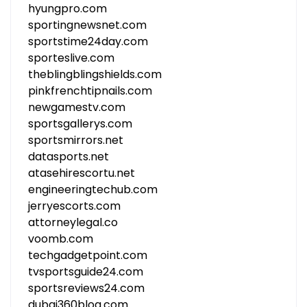
hyungpro.com
sportingnewsnet.com
sportstime24day.com
sporteslive.com
theblingblingshields.com
pinkfrenchtipnails.com
newgamestv.com
sportsgallerys.com
sportsmirrors.net
datasports.net
atasehirescortu.net
engineeringtechub.com
jerryescorts.com
attorneylegal.co
voomb.com
techgadgetpoint.com
tvsportsguide24.com
sportsreviews24.com
dubai360blog.com